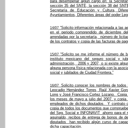
para desempeñar algún cargo en: la Secretar
sección 35 del SNTE, la sección 38 del SNT
Secretaría de Educación y Cultura, Difer
Ayuntamientos, Diferentes áreas del poder Legis
“Solicito información relacionada a las 
14/07
en el periodo comprendido de diciembre de
arrendadas por la secretaría,
número de licita
de los contratos y copia de las facturas de pa
“Solicito se me informe el número de ba
15/07
instituto mexicano del seguro social y ju
administración,
2006 y 2007, o si existe algu
alguna persona física relacionada con la asocia
social y jubilados de Ciudad Frontera.”
Solicito conocer los nombres de todos 
16/07
Leocadio Hernández Torres, Raúl Xavier Gonz
Long y José Francisco Cortez Lozano.
Copia
los meses de mayo a julio del 2007. y copia 
empleados de dichos diputados.
Y contrato 
copia de todos los documentos que comprueb
del Seg. Social e INFONAVIT
ahorro para el 
aguinaldo, recibos de entrega de bonos de d
diputados
han recibido algún curso de capac
dicha capacitación.