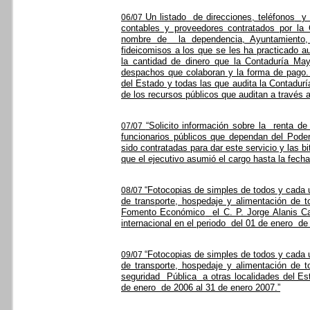
Un listado
de direcciones, teléfonos
y
06/07
contables y proveedores contratados por la
nombre de
la dependencia, Ayuntamiento,
fideicomisos a los que se les ha practicado au
la cantidad de dinero que la Contaduría M
despachos que colaboran y la forma de pago. 
del Estado y todas las que audita la Contadur
de los recursos públicos que auditan a través
“Solicito información sobre la
renta de
07/07
funcionarios públicos que dependan del Pode
sido contratadas para dar este servicio y las 
que el ejecutivo asumió el cargo hasta la fecha
“Fotocopias de simples de todos y cada 
08/07
de transporte, hospedaje y alimentación de t
Fomento Económico
el C. P. Jorge Alanis C
internacional en el periodo
del 01 de enero
de
“Fotocopias de simples de todos y cada 
09/07
de transporte, hospedaje y alimentación de t
seguridad
Pública
a otras localidades del Es
de enero
de 2006 al 31 de enero 2007.”