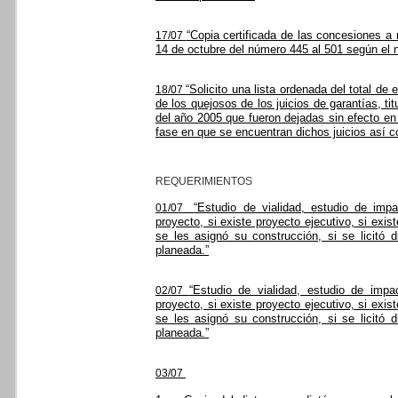
“Copia certificada de las concesiones a 
17/07
14 de octubre del número 445 al 501 según el
“Solicito una lista ordenada del total d
18/07
de los quejosos de los juicios de garantías, tit
del año 2005 que fueron dejadas sin efecto en 
fase en que se encuentran dichos juicios así 
REQUERIMIENTOS
“Estudio de vialidad, estudio de imp
01/07
proyecto, si existe proyecto ejecutivo, si exi
se les asignó su construcción, si se licitó 
planeada.”
“Estudio de vialidad, estudio de impa
02/07
proyecto, si existe proyecto ejecutivo, si exi
se les asignó su construcción, si se licitó 
planeada.”
03/07