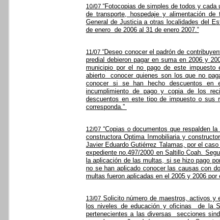
“Fotocopias de simples de todos y cada 
10/07
de transporte, hospedaje y alimentación de 
General de Justicia a otras localidades del Es
de enero
de 2006 al 31 de enero 2007.”
“Deseo conocer el padrón de contribuyent
11/07
predial debieron pagar en suma en 2006 y 20
municipio por el no pago de este impuesto
abierto
conocer quienes son los que no pag
conocer si se han hecho descuentos en e
incumplimiento de pago y copia de los recib
descuentos en este tipo de impuesto o sus 
corresponda.”
“Copias o documentos que respalden la a
12/07
constructora Optima Inmobiliaria y constructo
Javier Eduardo Gutiérrez Talamas, por el caso 
expediente no.497/2000 en Saltillo Coah. Segu
la aplicación de las multas, si se hizo pago p
no se han aplicado conocer las causas con d
multas fueron aplicadas en el 2005 y 2006 por e
Solicito número de maestros, activos y
13/07
los niveles de educación y oficinas
de la S
pertenecientes a las diversas
secciones sind