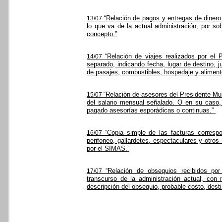
“Relación de pagos y entregas de dinero
13/07
lo que va de la actual administración, por so
concepto.”
“Relación de viajes realizados por el 
14/07
separado, indicando fecha, lugar de destino, j
de pasajes, combustibles, hospedaje y aliment
“Relación de asesores del Presidente Mun
15/07
del salario mensual señalado. O en su caso,
pagado asesorías esporádicas o continuas.”
“Copia simple de las facturas correspon
16/07
perifoneo, gallardetes, espectaculares y otros
por el SIMAS.”
“Relación de obsequios recibidos por
17/07
transcurso de la administración actual, con
descripción del obsequio, probable costo, dest