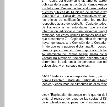
1.
Copia del dictamen o dictámenes aprob
públicas de la administración de Ramos Arizpe
los Informes Previos de las auditorías reali
cuentas públicas del Municipio de Ramos Arizpe
2000-2002.
3.
Copia de los resolutivos de las
los oficios de notificación sobre los resul
respectivo acuse de recibo.
5.
Copia de todos 
de Hacienda a las autoridades que encabeza
información adicional o para solventar irregul
remitidos por estas últimas personas para res
que presentaron.
7.
Copia del oficio de entre
hayan generado, a la Comisión de la Contadur
fin de que ésta pudiese dictaminar.
8.
Deseo 
demora para que el Pleno aprobara dichas
Ayuntamiento de Ramos Arizpe, hasta dicie
Contaduría Mayor de Hacienda encontró algun
determinar la existencia de personas que co
coloquiales, y en su caso quienes.
“ Relación de entregas de dinero, por 
04/07
comité Directivo Estatal del Partido de la Re
locales y consumos de alimentos de ellos mis
“Explicación de porque en lo que va de 
05/07
omitir el registro, del pago de las cuotas al 
de empleados municipales, del Presidente munic