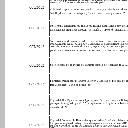
marzo de 2012 así como el concepto de cada gasto.
085/2012
2.- Solicito copia de las facturas, recibos o cualquier otro tipo de d
Saltillo, durante su viaje a Japón y Taiwán entre febrero y marzo de 20
Solicito una relación de los gimnasios urbanos habilitados por el Munic
086/2012
gimnasios los siguientes datos:
1.- Ubicación.
2.- Inversión ejercida.
3.-
Solicito una explicación de la diferencia existente entre el cobro que 
de descarga de aguas residuales y/o sanitarias al alcantarillado munici
087/2012
dos cobros es exactamente el mismo (limpiar el agua que descargamos a
por el mismo servicio dos veces.
- En caso de existir otra razón, la expl
088/2012
Solicito copia del convenio del Saltibus firmado el 8 de marzo de 2012. 
Estructura Orgánica; Reglamento Interior, y Plantilla de Personal de
089/2012
fecha de ingreso, y Sueldo desglosado.
Copia del Plan Operativo Anual, programación - mes a mes de dicho 
presupuesto asignado para 2012,
desglosado por Capítulos y Partid
090/2012
diciembre de 2012
Copia del Contrato de Honorarios que establece la relación laboral e
transparencia; plan de trabajo presentado para realizar en este año 20
092/2012
por mes y acciones; copia del Contrato de Honorarios celebrado con el 