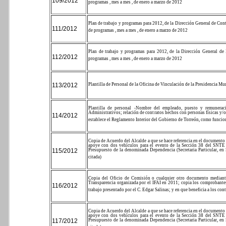
109/2012
programas , mes a mes , de enero a marzo de 2012
Plan de trabajo y programas para 2012, de la Dirección General de Cont
111/2012
de programas , mes a mes , de enero a marzo de 2012
Plan de trabajo y programas para 2012, de la Dirección General de I
112/2012
programas , mes a mes , de enero a marzo de 2012
113/2012
Plantilla de Personal de la Oficina de Vinculación de la Presidencia M
Plantilla de personal -Nombre del empleado, puesto y remunerac
Administrativos; relación de contratos hechos con personas físicas y/o 
114/2012
establece el Reglamento Interior del Gobierno de Torreón, como funcio
Copia de Acuerdo del Alcalde a que se hace referencia en el documento f
apoye con dos vehículos para el evento de la Sección 38 del SNTE 
115/2012
Presupuesto de la denominada Dependencia (Secretaria Particular, en
citada)
Copia del Oficio de Comisión o cualquier otro documento mediante 
Transparencia organizada por el IFAI en 2011; copia los comprobantes 
116/2012
trabajo presentado por el C. Edgar Salinas; y en que beneficia a los con
Copia de Acuerdo del Alcalde a que se hace referencia en el documento f
apoye con dos vehículos para el evento de la Sección 38 del SNTE 
117/2012
Presupuesto de la denominada Dependencia (Secretaria Particular, en