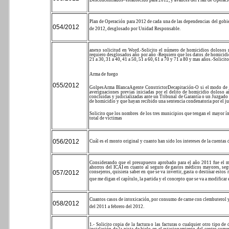
Desconcentrados- establecido para 2012, y avances del Plan de Operaci
Plan de Operación para 2012 de cada una de las dependencias del gobie
054/2012
de 2012, desglosado por Unidad Responsable.
anexo solicitud en Word.
-Solicito el número de homicidios dolosos r
requiero desglosados año por año
-Requiero que los datos de homicidio
21 a 30, 31 a 40, 41 a 50, 51 a 60, 61 a 70 y 71 a 80 y mas años.
-Solicit
Arma de fuego
055/2012
Golpes
Arma Blanca
Agente Constrictor
Decapitación
-O si el modo de 
averiguaciones previas iniciadas por el delito de homicidio doloso 
concluidas y judicializadas ante un Tribunal de Garantía o un Juzgado
de homicidio y que hayan recibido una sentencia condenatoria por el j
Solicito que los nombres de los tres municipios que tengan el mayor ín
total de víctimas
056/2012
Cuál es el monto original y cuanto han sido los intereses de la cuentas 
Considerando que el presupuesto aprobado para el año 2011 fue el m
ahorros del ICAI en cuanto al seguro de gastos médicos mayores, segu
057/2012
consejeros, quisiera saber en que se va invertir, gasta o destinar esto
que me digan el capítulo, la partida y el concepto que se va a modificar
Cuantos casos de intoxicación, por consumo de carne con clembuterol y 
058/2012
del 2011 a febrero del 2012.
1.- Solicito copia de la factura o las facturas o cualquier otro tipo 