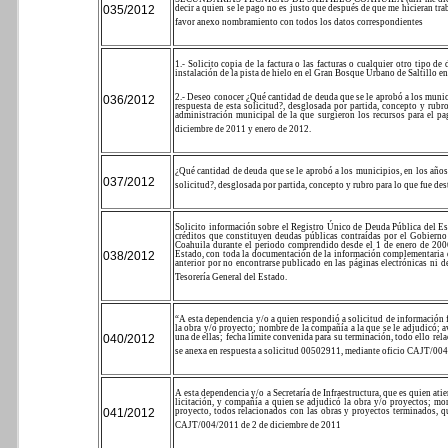
035/2012
decir a quien se le pago no es justo que después de que me hicieran tr
favor anexo nombramiento con todos los datos correspondientes
1.- Solicito copia de la factura o las facturas o cualquier otro tipo 
instalación de la pista de hielo en el Gran Bosque Urbano de Saltillo e
2.- Deseo conocer ¿Qué cantidad de deuda que se le aprobó a los munic
036/2012
respuesta de esta solicitud?, desglosada por partida, concepto y rubr
administración municipal de la que surgieron los recursos para el pa
diciembre de 2011 y enero de 2012.
¿Qué cantidad de deuda que se le aprobó a los municipios, en los años
037/2012
solicitud?, desglosada por partida, concepto y rubro para lo que fue de
Solicito información sobre el Registro Único de Deuda Pública del Es
créditos que constituyen deudas públicas contraídas por el Gobierno
Coahuila durante el periodo comprendido desde el 1 de enero de 200
038/2012
Estado, con toda la documentación de la información complementaria q
anterior por no encontrarse publicado en las páginas electrónicas ni d
Tesorería General del Estado.
“
A esta dependencia y/o a quien respondió a solicitud de información 
la obra y/o proyecto; nombre de la compañía a la que se le adjudicó; a
040/2012
una de ellas; fecha límite convenida para su terminación, todo 
se anexa en respuesta a solicitud 00502911, mediante oficio CAJT/004/2
A esta dependencia y/o a Secretaría de Infraestructura, que es quien a
licitación, y compañía a quien se adjudicó la obra y/o proyectos; mo
041/2012
proyecto, todos relacionados con las obras y proyectos terminados, q
CAJT/004/2011 de 2 de diciembre de 2011