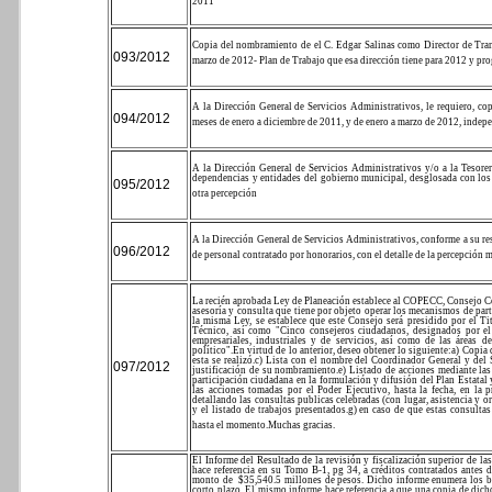
2011
Copia del nombramiento de el C. Edgar Salinas como Director de Tran
093/2012
marzo de 2012- Plan de Trabajo que esa dirección tiene para 2012 y pro
A la Dirección General de Servicios Administrativos, le requiero, c
094/2012
meses de enero a diciembre de 2011, y de enero a marzo de 2012, indepe
A la Dirección General de Servicios Administrativos y/o a la Tesorer
dependencias y entidades del gobierno municipal, desglosada con los
095/2012
otra percepción
A la Dirección General de Servicios Administrativos, conforme a su res
096/2012
de personal contratado por honorarios, con el detalle de la percepción
La recién aprobada Ley de Planeación establece al COPECC, Consejo C
asesoría y consulta que tiene por objeto operar los mecanismos de par
la misma Ley, se establece que este Consejo será presidido por el Ti
Técnico, así como "Cinco consejeros ciudadanos, designados por el 
empresariales, industriales y de servicios, así como de las áreas de
político".
En virtud de lo anterior, deseo obtener lo siguiente:
a) Copia 
esta se realizó.
c) Lista con el nombre del Coordinador General y del 
097/2012
justificación de su nombramiento.
e) Listado de acciones mediante las
participación ciudadana en la formulación y difusión del Plan Estatal 
las acciones tomadas por el Poder Ejecutivo, hasta la fecha, en la 
detallando las consultas publicas celebradas (con lugar, asistencia y o
y el listado de trabajos presentados.
g) en caso de que estas consultas
hasta el momento.
Muchas gracias.
El Informe del Resultado de la revisión y fiscalización superior de la
hace referencia en su Tomo B-1, pg 34, a créditos contratados ante
monto de
$35,540.5 millones de pesos. Dicho informe enumera los ban
corto plazo. El mismo informe hace referencia a que una copia de dich