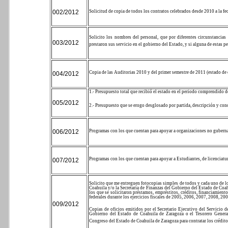
002/2012
Solicitud de copia de todos los contratos celebrados desde 2010 a la f
Solicito los nombres del personal, que por diferentes circunstancias
003/2012
prestaron sus servicio en el gobierno del Estado, y si alguna de estas pe
Copia de las Auditorias 2010 y del primer semestre de 2011 (estado de 
004/2012
1.- Presupuesto total que recibió el estado en el periodo comprendido
005/2012
2.- Presupuesto que se erogo desglosado por partida, descripción y con
006/2012
Programas con los que cuentan para apoyar a organizaciones no guberna
Programas con los que cuentan para apoyar a Estudiantes, de licenciatu
007/2012
Solicito que me entreguen fotocopias simples de todos y cada uno de 
Coahuila y/o la Secretaría de Finanzas del Gobierno del Estado de Coah
los que se solicitaron préstamos, empréstitos, créditos, financiamient
federales durante los ejercicios fiscales de 2005, 2006, 2007, 2008, 200
009/2012
Copias de oficios emitidos por el Secretario Ejecutivo del Servicio 
Gobierno del Estado de Coahuila de Zaragoza o el Tesorero General
Congreso del Estado de Coahuila de Zaragoza para contratar los créditos