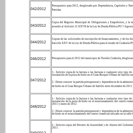
Presupuesto para 2012, desglosado por Dependencia, Capitulos y Part
042/2012
Partidas
Copia del Registro Municipal de Obligaciones y Empréstitos, y la i
043/2012
acuerdo al Artículo 15 XXVII de la Ley de Deuda Pública PO 7/Agost
Copias de las solicitudes de inscripción de financiamiento, y de los d
044/2012
fracción XXV de la Ley de Deuda Pública para el estado de Coahuila 
046/2012
Presupuesto para el 2012 del municipio de Torreón Coahuila, desglo
1.- Solicito copia de la factura o las facturas o cualquier otro tipo
instalación de la pista de hielo en el Gran Bosque Urbano de Saltillo e
047/2012
2.- Deseo conocer la partida presupuestal y dependencia de la administra
de hielo en el Gran Bosque Urbano de Saltillo entre diciembre de 2011 
1.- Solicito copia de la factura o las facturas o cualquier otro tipo
instalación de la pista de hielo en el estacionamiento del centro come
2011 y enero de 2012.
048/2012
2.- Deseo conocer la partida presupuestal y dependencia de la administra
de hielo en el estacionamiento del centro comercial ubicado en la calle
1.- Solicito copia del Decreto de Austeridad y de Ahorro del Gobiern
2011.