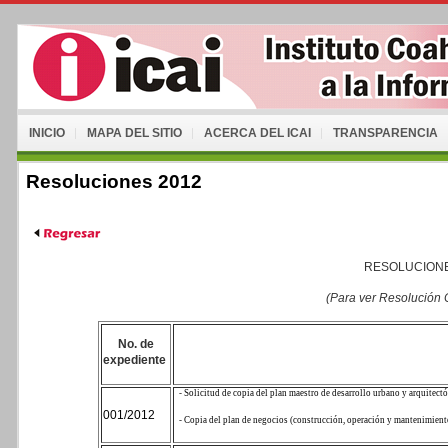
INICIO
MAPA DEL SITIO
ACERCA DEL ICAI
TRANSPARENCIA
Resoluciones 2012
RESOLUCIONE
(Para ver Resolución
No. de
expediente
- Solicitud de copia del plan maestro de desarrollo urbano y arquitect
001/2012
- Copia del plan de negocios (construcción, operación y mantenimiento