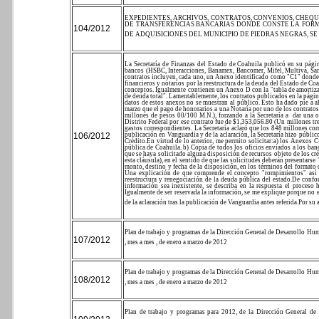
EXPEDIENTES, ARCHIVOS, CONTRATOS, CONVENIOS, CHEQU
DE TRANSFERENCIAS BANCARIAS DONDE CONSTE LA FORM
104/2012
DE ADQUISICIONES DEL MUNICIPIO DE PIEDRAS NEGRAS, 
La Secretaría de Finanzas del Estado de Coahuila publicó en su págin
bancos (HSBC, Interacciones, Banamex, Bancomer, Mifel, Multiva, San
contratos incluyen, cada uno, un Anexo identificado como "C1" donde s
financieros y notarios por la reestructura de la deuda del Estado de C
conceptos.
Igualmente contienen un Anexo D con la "tabla de amorti
de deuda total". Lamentablemente, los contratos publicados en la página
datos de estos anexos no se muestran al público.
Esto ha dado pie a a
marzo que el pago de honorarios a una Notaría por uno de los contratos
millones de pesos 00/100 M.N.), forzando a la Secretaría a
dar una o
Distrito Federal por ese contrato fue de $1,353,056.80 (Un millones tr
gastos correspondientes. La Secretaría aclaró que los 848 millones co
106/2012
publicación en Vanguardia y de la aclaración, la Secretaría hizo públi
Crédito.
En virtud de lo anterior, me permito solicitar:
a) los Anexos C-
pública de Coahuila.
b) Copia de todos los oficios enviados a los banc
que se haya solicitado alguna disposición de recursos objeto de los cré
esta cláusula), en el sentido de que las solicitudes deberán presentarse
monto, destino y fecha de la disposición, en los términos del forma
Una explicación de que comprende el concepto "rompimientos" así 
reestructura y renegociación de la deuda pública del estado.
De confor
información sea inexistente, se describa en la respuesta el proceso 
Igualmente de ser reservada la información, se me explique porque no e
de la aclaración tras la publicación de Vanguardia antes referida.
Por su 
Plan de trabajo y programas de la Dirección General de Desarrollo Hum
107/2012
, mes a mes , de enero a marzo de 2012
Plan de trabajo y programas de la Dirección General de Desarrollo Hum
108/2012
, mes a mes , de enero a marzo de 2012
Plan de trabajo y programas para 2012, de la Dirección General de 