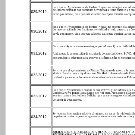
Pido que el Ayuntamiento de Piedras Negras me entregue via Infome
desincorporación de dos fracciones de vialidad a titulo oneroso y a fav
029/2012
envio por internet, pido que esta solicitud baste para tramitar las copi
Pido que el Ayuntamiento de Piedras Negras me entregue via Infome
desincorporación de dos fracciones de vialidad a titulo oneroso y a fav
030/2012
envío por internet, pido que esta solicitud baste para tramitar las copi
Pido que el Ayuntamiento me entregue por Infomex
1) la factibilidad 
031/2012
Ambas para la construcción de una tienda de autoservicio en B
que amplíen su búsqueda a los archivos históricos. Sólo si no tienen c
Solicito que el ayuntamiento de Piedras Negras me de acceso a la carta
alcalde Claudio Bres y regidores, con WalMart o Arrendadora de Centr
032/2012
cuadrados para el establecimiento de una tienda
de autoservicio. Pido a
Pido que el Ayuntamiento busque en sus archivos y me informe qué bi
Comerciales y/o Inmobiliaria Carpir y/o Wal-mart. Pido acceso a la doc
033/2012
avalúos cuando los hubiera. Solicito que se me entreguen vía infom
volumen de documentos.
Se requiere información relativa al número de casos de violencia fí
034/2012
perpetrados contra mujeres indígenas como consecuencia de los usos y 
¿QUIEN COBRO MI CHEQUE DE 6 MESES DE TRABAJO EN LA 
SECUNDARIAS TECNICAS DE SALTILLO COAHUILA (allí me dieron el n