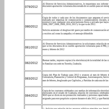
Al Director de Servicios Administrativos, le requerimos nos informe 
descuente aportación voluntaria descontada de su sueldo para ser entre
079/2012
Copia de todos y cada uno de los documentos que amparen el servicio
realizado por empresas de comunicación y comunicadores (locales, naci
exterior) o por cualquier otro actor/persona física o privada que hay
2006, 2007, 2008, 2009, 2010, 2011 y lo que va de 2012.
080/2012
Solicito asimismo el desglose del gasto por medio de comunicación al
y escritos así como la campaña y el mensaje difundido
Al Director de Servicios Administrativos le solicitamos relación de e
que se les descuenta de su sueldo aportación voluntaria para el PRI, 
081/2012
enero y febrero de 2012
Buenas tardes, requiero copias (vía electrónica) de la totalidad de las
082/2012
lo Familiar con sede en Torreón, Coahuila.
Copia del Plan de Trabajo para 2012 y avances al mes de febrero d
Contraloría, Planeación y Control de Programas, Autotransporte, Servic
083/2012
mes de febrero, desglosado por Capítulos, y Partidas de cada una de la
Copia de los contratos celebrados con medios de información electrónic
electorales en el estado de Coahuila; relación de convenios celebrad
084/2012
MAS que se dicen en ese promoción realizados y personas capacitadas al
asignado para este propósito a ejercer durante el año 2012, y que Partid
1.- Solicito una relación de los recursos públicos ejercidos por Jeric