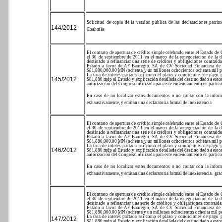
Solicitud de copia de la versión pública de las declaraciones patri
144/2012
Coahuila
El contrato de apertura de crédito simple celebrado entre el Estado d
el 30 de septiembre de 2011 en el marco de la renegociación de la d
destinado a refinanciar una serie de créditos y obligaciones contraíd
Estado a favor de AF Banregio, SA de CV Sociedad Financiera de 
$81,880,000.00 MN (ochenta y un millones ochocientos ochenta mil 
La tasa de interés pactada así como el plazo y condiciones de pago
145/2012
$81,880 mdp al Estado y explicación detallada del destino dado a estos
autorización del Congreso utilizada para este endeudamiento en particu
En caso de no localizar estos documentos o no contar con la inform
exhaustivamente, y emitan una declaratoria formal de inexistencia
El contrato de apertura de crédito simple celebrado entre el Estado d
el 30 de septiembre de 2011 en el marco de la renegociación de la d
destinado a refinanciar una serie de créditos y obligaciones contraíd
Estado a favor de AF Banregio, SA de CV Sociedad Financiera de 
$81,880,000.00 MN (ochenta y un millones ochocientos ochenta mil 
La tasa de interés pactada así como el plazo y condiciones de pago
146/2012
$81,880 mdp al Estado y explicación detallada del destino dado a estos
autorización del Congreso utilizada para este endeudamiento en particu
En caso de no localizar estos documentos o no contar con la inform
exhaustivamente, y emitan una declaratoria formal de inexistencia.
grac
El contrato de apertura de crédito simple celebrado entre el Estado d
el 30 de septiembre de 2011 en el marco de la renegociación de la d
destinado a refinanciar una serie de créditos y obligaciones contraíd
Estado a favor de AF Banregio, SA de CV Sociedad Financiera de 
$81,880,000.00 MN (ochenta y un millones ochocientos ochenta mil 
La tasa de interés pactada así como el plazo y condiciones de pago
147/2012
$81,880 mdp al Estado y explicación detallada del destino dado a estos