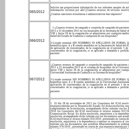
Solicito me proporcionen información de sus informes anuales de act
información tuvieron por año?
¿Cuantos recursos de revisión resolv
065/2012
¿Cuantas sanciones económicas o administrativas han impuesto?
1-¿Cuantos eventos de sangrado o sospecha de sangrado de pacientes
2011 a 31 diciembre 2011 en los hospitales de la Secretaria de Salud 
VIII y factor IX de la coagulación se adquirieron por cualquier medi
Salud del Estado de Coahuila o cualquiera de sus hospitales?
066/2012
3-Listado nominal SIN NOMBRES NI APELLIDOS DE FORMA 
hemofilia tipos A y B siendo atendidos en la Secretaria de Salud del E
de aplicación de concentrados de la coagulación en el periodo 1 de
concentrados de la coagulación, si es aplicado a demanda o profilác
paciente
-¿Cuantos eventos de sangrado o sospecha de sangrado de pacientes 
2011 a 31 diciembre 2011 en el sistema de hospitales de la Univer
factor VIII y factor IX de la coagulación se adquirieron por cual
Universidad Autónoma de Coahuila o su Sistema de hospitales?
067/2012
3-Listado nominal SIN NOMBRES NI APELLIDOS DE FORMA 
hemofilia tipos A y B siendo atendidos en la Universidad Autónoma 
aplicación de concentrados de la coagulación en el periodo 1 de e
concentrados de la coagulación, si es aplicado a demanda o profilác
paciente
1.
El día 28 de noviembre de 2011 los Consejeros del ICAI resolv
respuesta emitida por la Tesorería del Estado. En dicha resolución, re
cumplimiento de la resolución, acompañando dicho informe con los 
2010 los Consejeros del ICAI resolvieron el recurso número 352/20
Comunicación Social. En dicha resolución, requirieron a la dependen
resolución, acompañando dicho informe con los documentos que acredi
ICAI resolvieron el recurso número 354/2010 , presentado en contra d
resolución, requirieron a la dependencia a reponer su respuesta al 
informe con los documentos que acrediten fehacientemente lo ordena
número 376/2010 , presentado en contra de una respuesta emitida por l