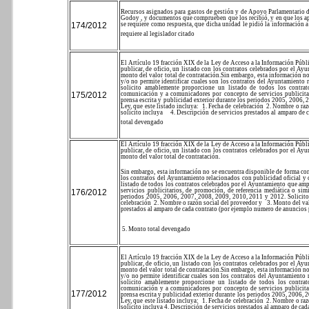
Recursos asignados para gastos de gestión y de Apoyo Parlamentario du
Godoy , y documentos que comprueben que los recibió, y en que los apli
174/2012
se requiere como respuesta, que dicha unidad le pidió la información a
requiere al legislador citado
El Artículo 19 fracción XIX de la Ley de Acceso a la Información Públi
publicar, de oficio, un listado con los contratos celebrados por el Ay
monto del valor total de contratación.
Sin embargo, esta información no
y/o no permite identificar cuales son los contratos del Ayuntamiento 
solicito amablemente proporcione un listado de todos los contra
175/2012
comunicación y a comunicadores por concepto de servicios publicitario
prensa escrita y publicidad exterior durante los periodos 2005, 2006,
Ley, que este listado incluya:
1. Fecha de celebración
2. Nombre o raz
solicito incluya
4. Descripción de servicios prestados al amparo de
total devengado
El Artículo 19 fracción XIX de la Ley de Acceso a la Información Públi
publicar, de oficio, un listado con los contratos celebrados por el Ay
monto del valor total de contratación.
Sin embargo, esta información no se encuentra disponible de forma com
los contratos del Ayuntamiento relacionados con publicidad oficial y
listado de todos los contratos celebrados por el Ayuntamiento que am
servicios publicitarios, de promoción, de referencia mediática o simil
176/2012
periodos 2005, 2006, 2007, 2008, 2009, 2010, 2011 y 2012.
Solicit
celebración
2. Nombre o razón social del proveedor y
3. Monto del val
prestados al amparo de cada contrato (por ejemplo numero de anuncios
5. Monto total devengado
El Artículo 19 fracción XIX de la Ley de Acceso a la Información Públi
publicar, de oficio, un listado con los contratos celebrados por el Ay
monto del valor total de contratación.
Sin embargo, esta información no
y/o no permite identificar cuales son los contratos del Ayuntamiento 
solicito amablemente proporcione un listado de todos los contra
comunicación y a comunicadores por concepto de servicios publicitario
177/2012
prensa escrita y publicidad exterior durante los periodos 2005, 2006,
Ley, que este listado incluya:
1. Fecha de celebración
2. Nombre o raz
solicito incluya
4. Descripción de servicios prestados al amparo de ca