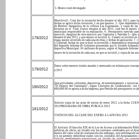
5. Monto total devengado
Monclova
1.- Cual fue la inversión hecha durante el año 2011, para l
fechas se aplico dicha inversión, y en que montos.
2.- Que dependencia
de Beisbol Saraperitos de la colonia Las Esperanzas; y copia de las
hicieron en el
Club Zorros durante el año 2011; cual fue el monto i
municipal responsable de su realización.
4.- Presupuesto ejercido par
ejercicio; desglose de este ejercicio por Capítulos y Partidas
5.- Que o
178/2012
durante el año 2011, y que monto se invirtió.
6.- Cuanto se invirtió en
etapa, monto invertido en cada una de ellas, y fechas de aplicación.
7.- 
y Libertad, fechas en que se hizo la inversión y dependencia responsab
del Segundo Informe de Gobierno presentado por el Alcalde Armando
deportiva Municipal -34 millones de pesos, según el Segundo Informe 
monto de la inversión de cada una; en que se invirtió, y copia de las ac
Datos sobre montos totales anuales y mensuales en nómina por concep
179/2012
a 2011
Que actividades culturales, deportivas, de entretenimiento y turistica
"El Palacio del Centenario", segun Convenio de Colaboración
con 
180/2012
600,000.00 se aporta a dicha empresa, que Partida del presupuesto se af
Solicito copia de las actas de sesion de enero 2012 a la fecha
CUEN
2012
PROGRAMA DE OBRA PUBLICA 2012
181/2012
VIATICOS DEL ALCADE DEL ENERO A LAFECHA 2012
El Artículo 19 fracción XIX de la Ley de Acceso a la Información Públi
publicar, de oficio, un listado con los contratos celebrados por el Ay
monto del valor total de contratación.
Sin embargo, esta información no
y/o no permite identificar cuales son los contratos del Ayuntamiento 
solicito amablemente proporcione un listado de todos los contra