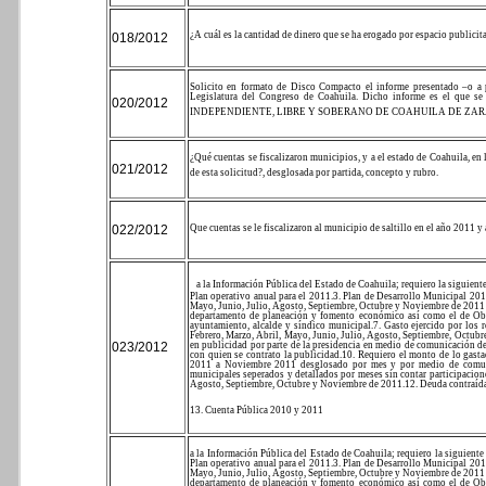
¿A cuál es la cantidad de dinero que se ha erogado por espacio publici
018/2012
Solicito en formato de Disco Compacto el informe presentado –o a 
Legislatura del Congreso de Coahuila. Dicho informe es el q
020/2012
INDEPENDIENTE, LIBRE Y SOBERANO DE COAHUILA DE ZA
¿Qué cuentas se fiscalizaron municipios, y a el estado de Coahuila, en 
021/2012
de esta solicitud?, desglosada por partida, concepto y rubro.
022/2012
Que cuentas se le fiscalizaron al municipio de saltillo en el año 2011 y
a la Información Pública del Estado de Coahuila; requiero la siguient
Plan operativo anual para el 2011.
3. Plan de Desarrollo Municipal 20
Mayo, Junio, Julio, Agosto, Septiembre, Octubre y Noviembre de 2011 
departamento de planeación y fomento económico así como el de Obr
ayuntamiento, alcalde y síndico municipal.
7. Gasto ejercido por los 
Febrero, Marzo, Abril, Mayo, Junio, Julio, Agosto, Septiembre, Octub
023/2012
en publicidad por parte de la presidencia en medio de comunicación
con quien se contrato la publicidad.
10. Requiero el monto de lo gast
2011 a Noviembre 2011 desglosado por mes y por medio de comuni
municipales seperados y detallados por meses sin contar participacione
Agosto, Septiembre, Octubre y Noviembre de 2011.
12. Deuda contraíd
13. Cuenta Pública 2010 y 2011
a la Información Pública del Estado de Coahuila; requiero la siguiente
Plan operativo anual para el 2011.
3. Plan de Desarrollo Municipal 20
Mayo, Junio, Julio, Agosto, Septiembre, Octubre y Noviembre de 2011 
departamento de planeación y fomento económico así como el de Obr