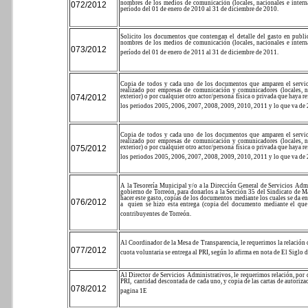
nombres de los medios de comunicación (locales, nacionales e intern
072/2012
período del 01 de enero de 2010 al 31 de diciembre de 2010.
Solicito los documentos que contengan el detalle del gasto en publicid
nombres de los medios de comunicación (locales, nacionales e intern
073/2012
período del 01 de enero de 2011 al 31 de diciembre de 2011.
Copia de todos y cada uno de los documentos que amparen el servicio
realizado por empresas de comunicación y comunicadores (locales, naci
074/2012
exterior) o por cualquier otro actor/persona física o privada que haya
los periodos 2005, 2006, 2007, 2008, 2009, 2010, 2011 y lo que va de
Copia de todos y cada uno de los documentos que amparen el servicio
realizado por empresas de comunicación y comunicadores (locales, naci
075/2012
exterior) o por cualquier otro actor/persona física o privada que haya
los periodos 2005, 2006, 2007, 2008, 2009, 2010, 2011 y lo que va de
A la Tesorería Municipal y/o a la Dirección General de Servicios Adm
gobierno de Torreón, para donarlos a la Sección 35 del Sindicato de Ma
hacer este gasto, copias de los documentos mediante los cuales se da e
076/2012
a
quien se hizo esta entrega (copia del documento mediante el que 
contribuyentes de Torreón.
Al Coordinador de la Mesa de Transparencia, le requerimos la relación 
077/2012
cuota voluntaria se entrega al PRI, según lo afirma en nota de El Siglo 
Al Director de Servicios Administrativos, le requerimos relación, por
PRI,
cantidad descontada de cada uno, y copia de las cartas de autorizac
078/2012
pagina 1E