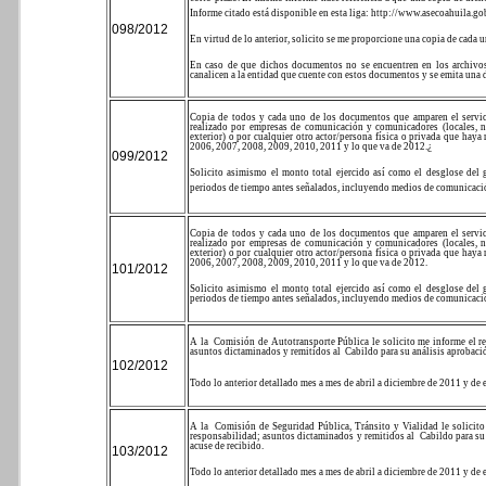
Informe citado está disponible en esta liga:
http://www.asecoahuila.go
098/2012
En virtud de lo anterior, solicito se me proporcione una copia de cada u
En caso de que dichos documentos no se encuentren en los archivos
canalicen a la entidad que cuente con estos documentos y se emita una d
Copia de todos y cada uno de los documentos que amparen el servicio
realizado por empresas de comunicación y comunicadores (locales, naci
exterior) o por cualquier otro actor/persona física o privada que hay
2006, 2007, 2008, 2009, 2010, 2011 y lo que va de 2012.¿
099/2012
Solicito asimismo el monto total ejercido así como el desglose del
periodos de tiempo antes señalados, incluyendo medios de comunicación
Copia de todos y cada uno de los documentos que amparen el servicio
realizado por empresas de comunicación y comunicadores (locales, naci
exterior) o por cualquier otro actor/persona física o privada que hay
2006, 2007, 2008, 2009, 2010, 2011 y lo que va de 2012.
101/2012
Solicito asimismo el monto total ejercido así como el desglose del
periodos de tiempo antes señalados, incluyendo medios de comunicación
A la
Comisión de Autotransporte Pública le solicito me informe el r
asuntos dictaminados y remitidos al
Cabildo para su análisis aprobació
102/2012
Todo lo anterior detallado mes a mes de abril a diciembre de 2011 y de 
A la
Comisión de Seguridad Pública, Tránsito y Vialidad le solicito
responsabilidad; asuntos dictaminados y remitidos al
Cabildo para su
acuse de recibido.
103/2012
Todo lo anterior detallado mes a mes de abril a diciembre de 2011 y de 