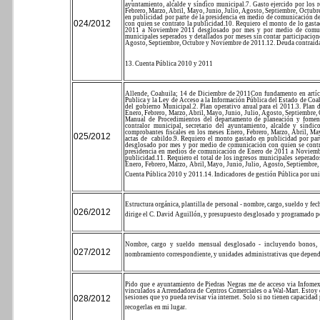
ayuntamiento, alcalde y síndico municipal.
7. Gasto ejercido por los 
Febrero, Marzo, Abril, Mayo, Junio, Julio, Agosto, Septiembre, Octub
en publicidad por parte de la presidencia en medio de comunicación
024/2012
con quien se contrato la publicidad.
10. Requiero el monto de lo gast
2011 a Noviembre 2011 desglosado por mes y por medio de comuni
municipales seperados y detallados por meses sin contar participacione
Agosto, Septiembre, Octubre y Noviembre de 2011.
12. Deuda contraíd
13. Cuenta Pública 2010 y 2011
Allende, Coahuila; 14 de Diciembre de 2011
Con fundamento en artíc
Publica y la Ley de Acceso a la Información Pública del Estado de Coah
del gobierno Municipal.
2. Plan operativo anual para el 2011.
3. Plan 
Enero, Febrero, Marzo, Abril, Mayo, Junio, Julio, Agosto, Septiembre,
Manual de Procedimientos del departamento de planeación y fomen
contralor municipal, secretario del ayuntamiento, alcalde y síndic
comprobantes fiscales en los meses Enero, Febrero, Marzo, Abril, M
025/2012
actas de
cabildo.
9. Requiero el monto gastado en publicidad por pa
desglosado por mes y por medio de comunicación con quien se contra
presidencia en medios de comunicación de Enero de 2011 a Noviemb
publicidad.
11. Requiero el total de los ingresos municipales seperados
Enero, Febrero, Marzo, Abril, Mayo, Junio, Julio, Agosto, Septiembr
Cuenta Pública 2010 y 2011.
14. Indicadores de gestión Pública por un
Estructura orgánica, plantilla de personal - nombre, cargo, sueldo y f
026/2012
dirige el C. David Aguillón, y presupuesto desglosado y programado por
Nombre, cargo y sueldo mensual desglosado - incluyendo bonos, co
027/2012
nombramiento correspondiente, y unidades administrativas que depende
Pido que e ayuntamiento de Piedras Negras me de acceso via Infomex, 
vinculados a Arrendadora de Centros Comerciales o a Wal-Mart. Estoy en
028/2012
sesiones que yo pueda revisar vía internet. Solo si no tienen capacidad 
recogerlas en mi lugar.