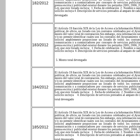
182/2012
comunicación y a comunicadores por concepto de servicios publicitario
prensa escrita y publicidad exterior durante los periodos 2005, 2006,
Ley, que este listado incluya:
1. Fecha de celebración
2. Nombre o raz
solicito incluya
4. Descripción de servicios prestados al amparo de ca
devengado
El Artículo 19 fracción XIX de la Ley de Acceso a la Información Públi
publicar, de oficio, un listado con los contratos celebrados por el Ay
monto del valor total de contratación.
Sin embargo, esta información no
y/o no permite identificar cuales son los contratos del Ayuntamiento 
solicito amablemente proporcione un listado de todos los contra
comunicación y a comunicadores por concepto de servicios publicitario
183/2012
prensa escrita y publicidad exterior durante los periodos 2005, 2006,
Ley, que este listado incluya:
1. Fecha de celebración
2. Nombre o raz
solicito incluya
4. Descripción de servicios prestados al amparo de ca
5. Monto total devengado
El Artículo 19 fracción XIX de la Ley de Acceso a la Información Públi
publicar, de oficio, un listado con los contratos celebrados por el Ay
monto del valor total de contratación.
Sin embargo, esta información no
y/o no permite identificar cuales son los contratos del Ayuntamiento 
solicito amablemente proporcione un listado de todos los contra
184/2012
comunicación y a comunicadores por concepto de servicios publicitario
prensa escrita y publicidad exterior durante los periodos 2005, 2006,
Ley, que este listado incluya:
1. Fecha de celebración
2. Nombre o raz
solicito incluya
4. Descripción de servicios prestados al amparo de
total devengado
El Artículo 19 fracción XIX de la Ley de Acceso a la Información Públi
publicar, de oficio, un listado con los contratos celebrados por el Ay
monto del valor total de contratación.
Sin embargo, esta información no
y/o no permite identificar cuales son los contratos del Ayuntamiento 
solicito amablemente proporcione un listado de todos los contra
185/2012
comunicación y a comunicadores por concepto de servicios publicitario
prensa escrita y publicidad exterior durante los periodos 2005, 2006,
Ley, que este listado incluya:
1. Fecha de celebración
2. Nombre o raz
solicito incluya
4. Descripción de servicios prestados al amparo de
total devengado