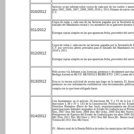
Solicito se me informe sobre costos de cada uno de los vuelos y monto
años 2005, 2006, 2007, 2008, 2009, 2010 y 2011.
Número de naves con 
010/2012
C.V.
Copia de todas y cada una de las facturas pagadas por la Secretaría d
traslado del Mandatario estatal y los miembros de su gabinete durante
011/2012
Entregar copias simples en las que aparezcan fecha, proveedor del serv
Copia de todas y cada una de las facturas pagadas por la Secretaría de
C.V. por servicios aéreos prestados para el traslado del Mandatario 
2010 y 2011.
012/2012
Entregar copias simples en las que aparezcan fecha, proveedor del serv
Pido acceso vía Infomex a las licencias, permisos y dictámenes que exp
Bodega Aurrerá en BLVD. MENDOZA BERRUETO
2301 Lomas del m
013/2012
Esta es la tercera solicitud de acceso que hago en la materia. El A
permisos no son información confidencial sino documentales públicas.
cumpla con lo que tiene obligado hacer.
Con fundamento en el artículo 26 fracciones III, V y VI de la Ley O
fracciones I, III y IV y 133 de la Constitución Política de los Est
Derechos Humanos (Pacto de San José), respuetuosamente me dirij
participaciones federales asignados al Estado de Coahuila por el Presu
Seis, 2007 Dos Mil Siete, 2008 Dos Mil Ocho, 2009 Dos Mil Nueve
Presupuesto de Egresos del Estado de Coahuila para los años 2006 
014/2012
Mil Diez, 2011 Dos Mil Once y 2012 Dos Mil Doce;
III.- Monto tot
Treinta del 2011 Dos Mil Once;
IV.- Monto total de la Deuda Pública de todos los municipios del Est