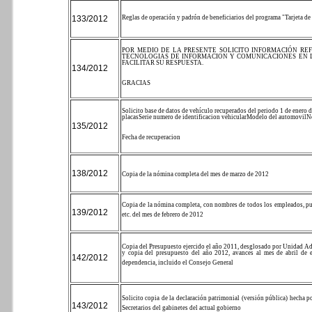
133/2012
Reglas de operación y padrón de beneficiarios del programa "Tarjeta de 
POR MEDIO DE LA PRESENTE SOLICITO INFORMACIÓN RE
TECNOLOGIAS DE INFORMACION Y COMUNICACIONES EN LO
FACILITAR SU RESPUESTA.
134/2012
GRACIAS
Solicito base de datos de vehículo recuperados del periodo 1 de enero 
placas
Serie numero de identificacion vehicular
Modelo del automovil
No
135/2012
Fecha de recuperacion
138/2012
Copia de la nómina completa del mes de marzo de 2012
Copia de la nómina completa, con nombres de todos los empleados, pues
139/2012
etc. del mes de febrero de 2012
Copia del Presupuesto ejercido el año 2011, desglosado por Unidad Ad
y copia del presupuesto del año 2012, avances al mes de abril de 
142/2012
dependencia, incluido el Consejo General
Solicito copia de la declaración patrimonial (versión pública) hecha p
143/2012
Secretarios del gabinetes del actual gobierno