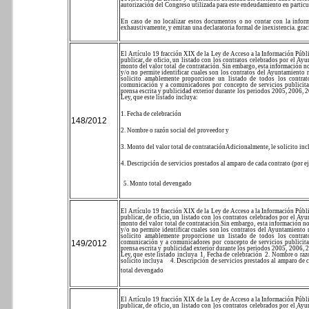
autorización del Congreso utilizada para este endeudamiento en particu
En caso de no localizar estos documentos o no contar con la inform
exhaustivamente, y emitan una declaratoria formal de inexistencia.
grac
El Artículo 19 fracción XIX de la Ley de Acceso a la Información Públi
publicar, de oficio, un listado con los contratos celebrados por el Ay
monto del valor total de contratación.
Sin embargo, esta información no
y/o no permite identificar cuales son los contratos del Ayuntamiento 
solicito amablemente proporcione un listado de todos los contra
comunicación y a comunicadores por concepto de servicios publicitario
prensa escrita y publicidad exterior durante los periodos 2005, 2006,
Ley, que este listado incluya:
1. Fecha de celebración
148/2012
2. Nombre o razón social del proveedor y
3. Monto del valor total de contratación
Adicionalmente
, le solicito in
4. Descripción de servicios prestados al amparo de cada contrato (por
5. Monto total devengado
El Artículo 19 fracción XIX de la Ley de Acceso a la Información Públi
publicar, de oficio, un listado con los contratos celebrados por el Ay
monto del valor total de contratación.
Sin embargo, esta información no
y/o no permite identificar cuales son los contratos del Ayuntamiento 
solicito amablemente proporcione un listado de todos los contra
149/2012
comunicación y a comunicadores por concepto de servicios publicitario
prensa escrita y publicidad exterior durante los periodos 2005, 2006,
Ley, que este listado incluya
1. Fecha de celebración
2. Nombre o raz
solicito incluya
4. Descripción de servicios prestados al amparo de
total devengado
El Artículo 19 fracción XIX de la Ley de Acceso a la Información Públi
publicar, de oficio, un listado con los contratos celebrados por el Ay