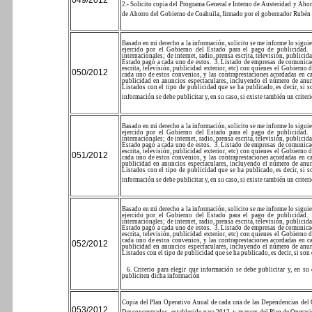
049/2012
2.- Solicito copia del Programa General e Interno de Austeridad y Ahor
de Ahorro del Gobierno de Coahuila, firmado por el gobernador Rubén 
Basado en mi derecho a la información, solicito se me informe lo siguie
ejercido por el Gobierno del Estado para el pago de publicidad.
internacionales; de internet, radio, prensa escrita, televisión, public
Estado pagó a cada uno de estos.
3. Listado de empresas de comunicac
escrita, televisión, publicidad exterior, etc) con quienes el Gobierno
050/2012
cada uno de estos convenios, y las contraprestaciones acordadas en c
publicidad en anuncios espectaculares, incluyendo el número de anun
Listados con el tipo de publicidad que se ha publicado, es decir, si s
información se debe publicitar y, en su caso, si existe también un crit
Basado en mi derecho a la información, solicito se me informe lo siguie
ejercido por el Gobierno del Estado para el pago de publicidad.
internacionales; de internet, radio, prensa escrita, televisión, public
Estado pagó a cada uno de estos.
3. Listado de empresas de comunicac
escrita, televisión, publicidad exterior, etc) con quienes el Gobierno
051/2012
cada uno de estos convenios, y las contraprestaciones acordadas en c
publicidad en anuncios espectaculares, incluyendo el número de anun
Listados con el tipo de publicidad que se ha publicado, es decir, si s
información se debe publicitar y, en su caso, si existe también un crit
Basado en mi derecho a la información, solicito se me informe lo siguie
ejercido por el Gobierno del Estado para el pago de publicidad.
internacionales; de internet, radio, prensa escrita, televisión, public
Estado pagó a cada uno de estos.
3. Listado de empresas de comunicac
escrita, televisión, publicidad exterior, etc) con quienes el Gobierno
cada uno de estos convenios, y las contraprestaciones acordadas en c
052/2012
publicidad en anuncios espectaculares, incluyendo el número de anun
Listados con el tipo de publicidad que se ha publicado, es decir, si son
6. Criterio para elegir que información se debe publicitar y, en s
publiciten dicha información
Copia del Plan Operativo Anual de cada una de las Dependencias del 
053/2012