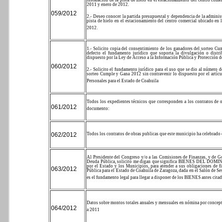
instalación de la pista de hielo en el estacionamiento del centro come
2011 y enero de 2012.
059/2012
2.- Deseo conocer la partida presupuestal y dependencia de la administ
pista de hielo en el estacionamiento del centro comercial ubicado en 
2012.
1.- Solicito copia del consentimiento de los ganadores del sorteo 
defecto el fundamento jurídico que soporta la divulgación o distri
dispuesto por la Ley de Acceso a la Información Pública y Protección d
060/2012
2.- Solicito el fundamento jurídico para el uso que se dio al número d
sorteo Cumple y Gana 2012 sin contravenir lo dispuesto por el artícu
Personales para el Estado de Coahuila
Todos los expedientes técnicos que corresponden a los contratos de o
061/2012
documento:
062/2012
Todos los contratos de obras publicas que este municipio ha celebrado 
Al Presidente del Congreso y/o a las Comisiones de Finanzas, y de G
Deuda Pública, solicito me digan que significa BIENES DEL DOM
por el Estado y los Municipios, para atender a sus obligaciones de f
063/2012
Pública para el Estado de Coahuila de Zaragoza, dada en el Salón de Se
es el fundamento legal para llegar a disponer de los BIENES antes cita
Datos sobre montos totales anuales y mensuales en nómina por concep
064/2012
a 2011