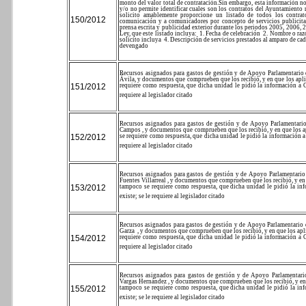
monto del valor total de contratación.
Sin embargo, esta información no
y/o no permite identificar cuales son los contratos del Ayuntamiento 
solicito amablemente proporcione un listado de todos los contra
150/2012
comunicación y a comunicadores por concepto de servicios publicitario
prensa escrita y publicidad exterior durante los periodos 2005, 2006,
Ley, que este listado incluya:
1. Fecha de celebración
2. Nombre o raz
solicito incluya
4. Descripción de servicios prestados al amparo de ca
devengado
Recursos asignados para gastos de gestión y de Apoyo Parlamentario d
Ávila, y documentos que comprueben que los recibió, y en que los aplicó
151/2012
requiere como respuesta, que dicha unidad le pidió la información a O
requiere al legislador citado
Recursos asignados para gastos de gestión y de Apoyo Parlamentario 
Campos , y documentos que comprueben que los recibió, y en que los apli
152/2012
se requiere como respuesta, que dicha unidad le pidió la información a
requiere al legislador citado
Recursos asignados para gastos de gestión y de Apoyo Parlamentario d
Fuentes Villarreal , y documentos que comprueben que los recibió, y en qu
153/2012
tampoco se requiere como respuesta, que dicha unidad le pidió la in
existe; se le requiere al legislador citado
Recursos asignados para gastos de gestión y de Apoyo Parlamentario 
Garza
, y documentos que comprueben que los recibió, y en que los aplic
154/2012
requiere como respuesta, que dicha unidad le pidió la información a O
requiere al legislador citado
Recursos asignados para gastos de gestión y de Apoyo Parlamentario
Vargas Hernández , y documentos que comprueben que los recibió, y en que
155/2012
tampoco se requiere como respuesta, que dicha unidad le pidió la in
existe; se le requiere al legislador citado