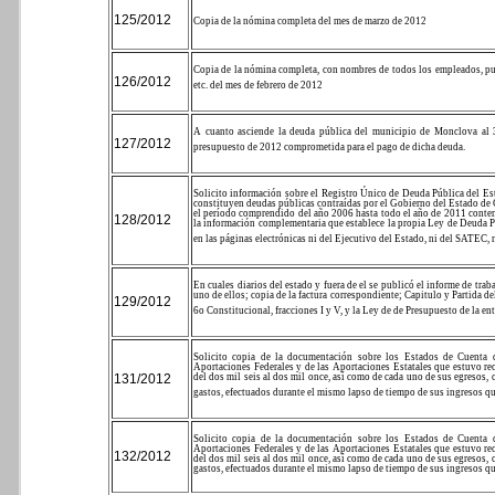
125/2012
Copia de la nómina completa del mes de marzo de 2012
Copia de la nómina completa, con nombres de todos los empleados, pues
126/2012
etc. del mes de febrero de 2012
A cuanto asciende la deuda pública del municipio de Monclova al 30
127/2012
presupuesto de 2012 comprometida para el pago de dicha deuda.
Solicito información sobre el Registro Único de Deuda Pública del Est
constituyen deudas públicas contraídas por el Gobierno del Estado de 
el período comprendido del año 2006 hasta todo el año de 2011 conte
128/2012
la información complementaria que establece la propia Ley de Deuda Pú
en las páginas electrónicas ni del Ejecutivo del Estado, ni del SATEC, n
En cuales diarios del estado y fuera de el se publicó el informe de tra
uno de ellos; copia de la factura correspondiente; Capitulo y Partida d
129/2012
6o Constitucional, fracciones I y V, y la Ley de de Presupuesto de la en
Solicito copia de la documentación sobre los Estados de Cuenta d
Aportaciones Federales y de las Aportaciones Estatales que estuvo rec
131/2012
del dos mil seis al dos mil once, así como de cada uno de sus egresos,
gastos, efectuados durante el mismo lapso de tiempo de sus ingresos qu
Solicito copia de la documentación sobre los Estados de Cuenta d
Aportaciones Federales y de las Aportaciones Estatales que estuvo rec
132/2012
del dos mil seis al dos mil once, así como de cada uno de sus egresos,
gastos, efectuados durante el mismo lapso de tiempo de sus ingresos qu