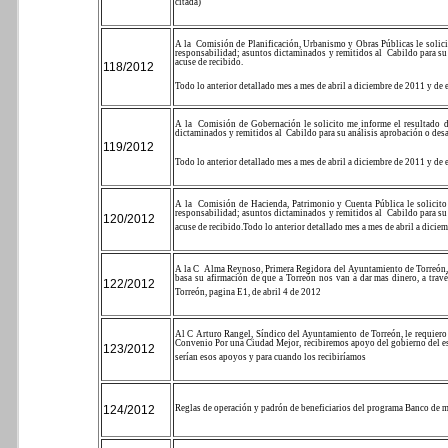
citada)
A la
Comisión de Planificación, Urbanismo y Obras Públicas le solici
responsabilidad; asuntos dictaminados y remitidos al
Cabildo para su
acuse de recibido.
118/2012
Todo lo anterior detallado mes a mes de abril a diciembre de 2011 y de 
A la
Comisión de Gobernación le solicito me informe el resultado d
dictaminados y remitidos al
Cabildo para su análisis aprobación o desa
119/2012
Todo lo anterior detallado mes a mes de abril a diciembre de 2011 y de 
A la
Comisión de Hacienda, Patrimonio y Cuenta Pública le solicito
responsabilidad; asuntos dictaminados y remitidos al
Cabildo para su
120/2012
acuse de recibido.
Todo lo anterior detallado mes a mes de abril a dicie
A la C
Alma Reynoso, Primera Regidora del Ayuntamiento de Torreón, 
basa su afirmación de que a Torreón nos van a dar mas dinero, a tra
122/2012
Torreón, pagina E1, de abril 4 de 2012
Al C Arturo Rangel, Síndico del Ayuntamiento de Torreón, le requiero 
Convenio Por una Ciudad Mejor, recibiremos apoyo del gobierno del est
123/2012
serían esos apoyos y para cuando los recibiríamos
124/2012
Reglas de operación y padrón de beneficiarios del programa Banco de m