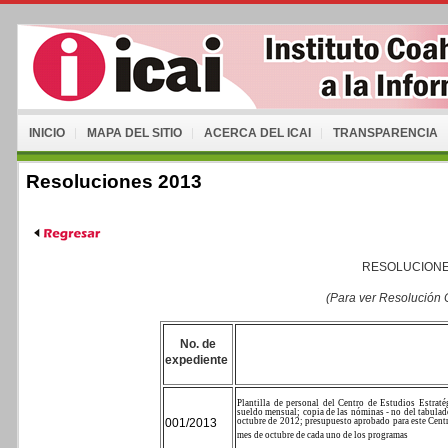
INICIO
MAPA DEL SITIO
ACERCA DEL ICAI
TRANSPARENCIA
Resoluciones 2013
RESOLUCIONE
(Para ver Resolución
No. de
expediente
Plantilla de personal del Centro de Estudios Estraté
sueldo mensual; copia de las nóminas - no del tabulado
001/2013
octubre de 2012; presupuesto aprobado para este Centr
mes de octubre de cada uno de los programas