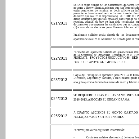
Solicito copia simple de los documentos que acrediten 
noventa y siete viviendas, mismas que han denominado
están pendientes de terminar, es decir solicito un in
presente fecha se ha realizado en la mencionada colon
donativo que realizo el empresario Sr. ROBERTO GO
dicho donativo, por que las casas ahí construidas no c
requiere, además de que no han sido terminadas en
021/2013
documentos que amparen las cantidades que en co
(+) a favor de los afectados por el Huracán Alex en la 
Igualmente solicito copia simple de los documento
aportaciones realizo el Gobierno del Estado para la co
Por medio de la presente solicito de la manera mas ate
de la Secretaria de Desarrollo Económico en el Ejer
022/2013
PRODIAT
5.- PROYECTOS PRODUCTIVOS
6.- RE
FONDO DE APOYO AL EMPRENDEDOR.
Copia del Presupuesto aprobado para 2013 a la Dire
Dirección, Capítulos y Partidas, y en el mismo grado 
023/2013
año, y lo ejercido durante los meses de enero y febrero
SE REQUIERE COPIAS DE LAS SANCIONES A
024/2013
2010-2013, ASI COMO EL ORGANIGRAMA.
A CUANTO ASCIENDE EL MONTO GASTADO 
025/2013
POLLO, ZAPATOS Y OTROS ENSERES.
Por favor, proveer la siguiente información:
•
Copia (en archivo electrónico) de todos los