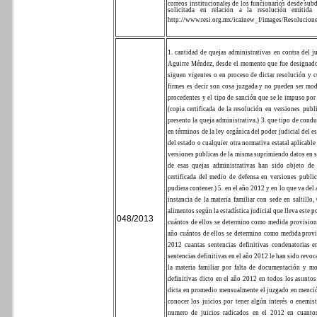
correos institucionales de los funcionarios desde subdi
solicitada en relación a la resolución emitid
http://www.resi.org.mx/icainew_f/images/Resolucion
1. cantidad de quejas administrativas en contra del ju
Aguirre Méndez, desde el momento que fue designado c
siguen vigentes o en proceso de dictar resolución y 
firmes es decir son cosa juzgada y no pueden ser mo
procedentes y el tipo de sanción que se le impuso por 
(copia certificada de la resolución en versiones pub
presento la queja administrativa.)
3. que tipo de condu
en términos de la ley orgánica del poder judicial del e
del estado o cualquier otra normativa estatal aplicable 
versiones publicas de la misma suprimiendo datos en su
de esas quejas administrativas han sido objeto de
certificada del medio de defensa en versiones publ
pudiera contener.)
5. en el año 2012 y en lo que va del
instancia de la materia familiar con sede en saltill
alimentos según la estadística judicial que lleva este 
048/2013
cuántos de ellos se determino como medida provision
año cuántos de ellos se determino como medida provi
2012 cuantas sentencias definitivas condenatorias e
sentencias definitivas en el año 2012 le han sido revoc
la materia familiar por falta de documentación y m
definitivas dicto en el año 2012 en todos los asunto
dicta en promedio mensualmente el juzgado en menc
conocer los juicios por tener algún interés o enemis
numero de juicios radicados en el 2012 en cuantos 