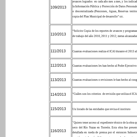
avances logrados
en cada año mes a mes, y los indica
la Información Pública y Protección de Datos Personal
109/2013
o descentralizada (Pensiones, Aguas, Reservas territ
copia del Plan Municipal de desarrollo” sic.
“Solicito Copia de los reportes de avances y programas
110/2013
de trabajo del año 2010, 2011 y 2012; metas alcanzadas
111/2013
Cuantas evaluaciones realiza el ICAI durante el 2013 al 
112/2013
Cuantas evaluaciones les han hecho al Poder Ejecutivo
113/2013
Cuantas evaluaciones o revisiones le han hecho al con
114/2013
“Cuáles son los criterios
de revisión que utiliza el IC
115/2013
Un listado de las entidades que revisa el instituto
"Quiero tener acceso al expediente técnico de la obra q
seco del Río Nazas en Torreón. Esta obra fue present
116/2013
detallada en rueda de prensa por el entonces Subsec