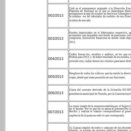
Cuál es el presupuesto asignado a la Dirección Ejec
Plantilla de Personal en la que se identifique Pue
presupuesto al mes de octubre en Servicios Generales en
002/2013
la nómina - no del tabulador de sueldos- de esa Direc
octubre de este año
Fondos depositados en el fideicomiso respectivo, ap
actuariales que respalden este fondo de pensiones co
003/2013
componen, institución financiera en donde están dep
2012.
Cuáles fueron los, estudios y análisis, en los que s
Predial para 2013; y de haber resultado de un estudio,
004/2013
existido este, cuáles fueron los criterios para hacer di
Desglose de todos los viáticos que ha tenido la direct
005/2013
viajes, desde que tomo posesión en sus funciones.
Copia del contrato derivado de la licitación EO-9
006/2013
presidencia municipal de Torreón, por la Constructora 
La copia simple de la respuesta emitida por el Sujeto
en el mismo. Por lo que no se anexa al presente.
Por l
007/2013
Recibir y realizar el trámite correspondiente al pre
suplencia de la queja en todo lo que corresponda.
1).-Copias simples de todos y cada uno de los docume
término, la entrega de recursos públicos Federales