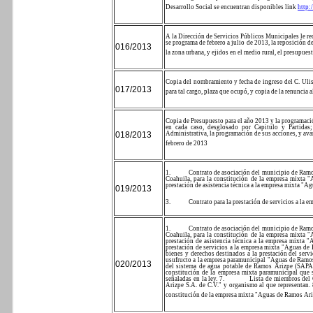
Desarrollo Social se encuentran disponibles link
http:
A la Dirección de Servicios Públicos Municipales le r
se programa de febrero a julio de 2013, la reposición 
016/2013
la zona urbana, y ejidos en el medio rural, el presupue
Copia del nombramiento y fecha de ingreso del C. Uli
017/2013
para tal cargo, plaza que ocupó, y copia de la renuncia 
Copia de Presupuesto para el año 2013 y la programaci
en cada caso, desglosado por Capitulo y Partidas
018/2013
Administrativa, la programación de sus acciones, y av
febrero de 2013
1.
Contrato de asociación del municipio de Ramos
Coahuila, para la constitución de la empresa mixta 
prestación de asistencia técnica a la empresa mixta "A
019/2013
3.
Contrato para la prestación de servicios a la 
1.
Contrato de asociación del municipio de Ramos
Coahuila, para la constitución de la empresa mixta 
prestación de asistencia técnica a la empresa mixta 
prestación de servicios a la empresa mixta "Aguas de
bienes y derechos destinados a la prestación del servi
usufructo a la empresa paramunicipal "Aguas de Ramos
020/2013
del sistema de agua potable de Ramos Arizpe (SAP
constitución de la empresa mixta paramunicipal que s
señaladas en la ley.
7.
Lista de miembros del
Arizpe S.A. de C.V." y organismo al que representan.
constitución de la empresa mixta "Aguas de Ramos Ariz