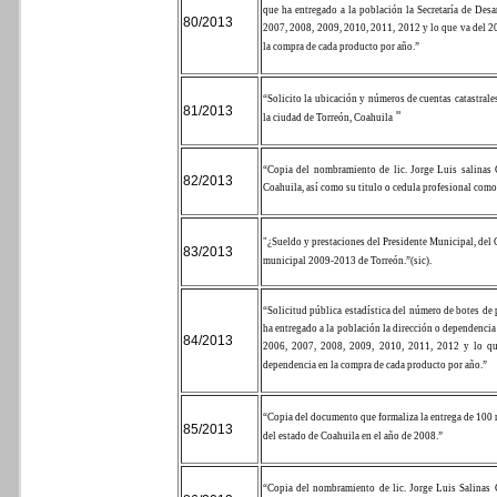
que ha entregado a la población la Secretaría de Des
80/2013
2007, 2008, 2009, 2010, 2011, 2012 y lo que va del 20
la compra de cada producto por año.”
“Solicito la ubicación y números de cuentas catastra
81/2013
"
la ciudad de Torreón, Coahuila
“Copia del nombramiento de lic. Jorge Luis salinas 
82/2013
Coahuila, así como su titulo o cedula profesional como
"¿Sueldo y prestaciones del Presidente Municipal, del C
83/2013
municipal 2009-2013 de Torreón.”(sic).
“Solicitud pública estadística del número de botes de 
ha entregado a la población la dirección o dependenci
84/2013
2006, 2007, 2008, 2009, 2010, 2011, 2012 y lo que
dependencia en la compra de cada producto por año.”
“Copia del documento que formaliza la entrega de 100 
85/2013
del estado de Coahuila en el año de 2008.”
“Copia del nombramiento de lic. Jorge Luis Salinas 