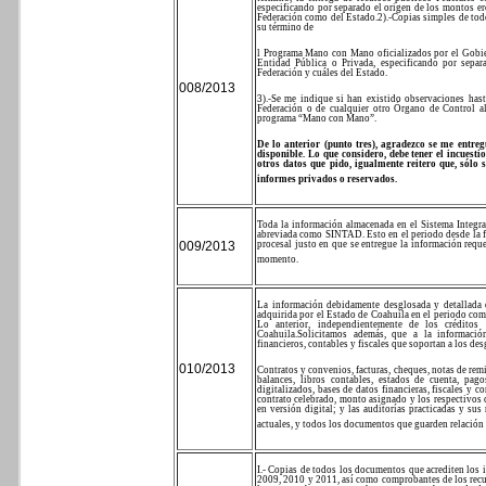
especificando por separado el origen de los montos e
Federación como del Estado.
2).-Copias simples de tod
su término de
l Programa Mano con Mano oficializados por el Gobie
Entidad Pública o Privada, especificando por separ
Federación y cuáles del Estado.
008/2013
3).-Se me indique si han existido observaciones hast
Federación o de cualquier otro Órgano de Control al
programa “Mano con Mano”.
De lo anterior (punto tres), agradezco se me entreg
disponible. Lo que considero, debe tener el incuest
otros datos que pido, igualmente reitero que, sólo 
informes privados o reservados.
Toda la información almacenada en el Sistema Integr
abreviada como SINTAD. Esto en el periodo desde la f
009/2013
procesal justo en que se entregue la información reque
momento.
La información debidamente desglosada y detallada 
adquirida por el Estado de Coahuila en el periodo co
Lo anterior, independientemente de los créditos 
Coahuila.
Solicitamos además, que a la informació
financieros, contables y fiscales que soportan a los des
010/2013
Contratos y convenios, facturas, cheques, notas de rem
balances, libros contables, estados de cuenta, pa
digitalizados, bases de datos financieras, fiscales y 
contrato celebrado, monto asignado y los respectivos
en versión digital; y las auditorías practicadas y sus
actuales, y todos los documentos que guarden relación 
I.- Copias de todos los documentos que acrediten los 
2009, 2010 y 2011, así como comprobantes de los recur