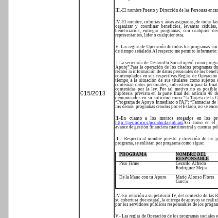
III.-El nombre Puesto y Dirección de las Personas encar
IV.-El nombre, colonias y áreas asignadas, de todas la
organizar y coordinar beneficios, levantar cédulas,
beneficiarios, entregar programas, con cualquier d
representantes, líder o cualquier otra.
V.-Las reglas de Operación de todos los programas soci
de tiempo señalado.
Al respecto me permito informarte:
I.-La secretaría de Desarrollo Social operó como progr
Apuro”.
Para la operación de los citados programas d
recabó la información de datos personales de los benefi
contemplados en sus respectivas Reglas de Operación,
tiempo a la situación de sus titulares como sujetos 
contenían datos personales, subsistieron para la fina
contenidas por la ley. Por tal motivo no es posible 
015/2013
hipótesis prevista en la parte final del artículo 48 d
denominados en su solicitud como “la Tarjeta de la G
“Programa de Apoyo Inmediato o PAI”; “Farmacias de l
los demás
programas creados por el Estado, no se enco
II.-En cuanto a los montos erogados en los pro
http://periodico.sfpcoahuila.gob.mx
Así como en el
avance de gestión financiera cuatrimestral y cuentas pú
III.- Respecto al nombre puesto y dirección de las p
programa, se enlistan por programa como sigue:
PROGRAMA
NOMBRE DEL
RESPONSABLE
Piso Firme
Gerardo Alfredo
Rodriguez Mejia
De la Mano con tu Apuro
Mario Alonso Flores
García
IV.-En relación a su petitorio IV, del contexto de la
su cobertura due estatal, la entrega de apoyos se reali
por los servidores públicos responsables de los progra
V.- Las reglas de Operación de los programas sociales e