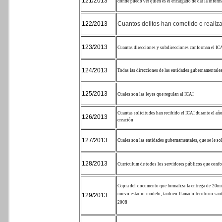
121/2013
donde puedo ver quien es el encargado de dar la inform
122/2013
Cuantos delitos han cometido o realiza
123/2013
Cuantas direcciones y subdirecciones conforman el IC
124/2013
Todas las direcciones de las entidades gubernamentale
125/2013
Cuales son las leyes que regulan al ICAI
Cuantas solicitudes han recibido el ICAI durante el año
126/2013
creación
127/2013
Cuales son las entidades gubernamentales, que se le so
128/2013
Curriculum de todos los servidores públicos que conf
Copia del documento que formaliza la entrega de 20mi
nuevo estadio modelo, tanbien llamado territorio san
129/2013
2008