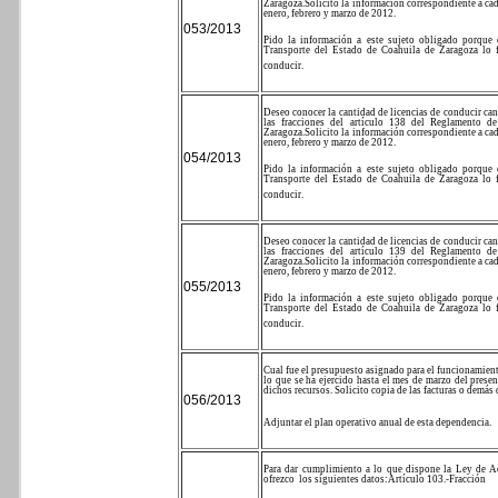
Zaragoza.
Solicito la información correspondiente a ca
enero, febrero y marzo de 2012.
053/2013
Pido la información a este sujeto obligado porque
Transporte del Estado de Coahuila de Zaragoza lo fa
conducir.
Deseo conocer la cantidad de licencias de conducir c
las fracciones del artículo 138 del Reglamento d
Zaragoza.
Solicito la información correspondiente a ca
enero, febrero y marzo de 2012.
054/2013
Pido la información a este sujeto obligado porque
Transporte del Estado de Coahuila de Zaragoza lo fa
conducir.
Deseo conocer la cantidad de licencias de conducir c
las fracciones del artículo 139 del Reglamento d
Zaragoza.
Solicito la información correspondiente a ca
enero, febrero y marzo de 2012.
055/2013
Pido la información a este sujeto obligado porque
Transporte del Estado de Coahuila de Zaragoza lo fa
conducir.
Cual fue el presupuesto asignado para el funcionamien
lo que se ha ejercido hasta el mes de marzo del presen
dichos recursos. Solicito copia de las facturas o dem
056/2013
Adjuntar el plan operativo anual de esta dependencia.
Para dar cumplimiento a lo que dispone la Ley de Ac
ofrezco
los siguientes datos:
Artículo 103.-
Fracción