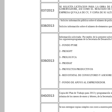
SE SOLICITA LICITACION PARA LA OBRA D
GOBERNADORE, ASI COMO EL RESLTADO DE L
037/2013
EMPRESA QUVA,S.A DE CV,
Y COPIA DE SU ALT
- Solicito información pública sobre el número de polic
038/2013
Solicito información sobre el número de elementos qu
Información solicitada:
Por medio de la presente solic
los siguientes
programas de la Secretaria de Desarrollo
1.- FONDO PYME
2.- PROSOFT
3.- PROLOGYCA
039/2013
4.- PRODIAT
5.- PROYECTOS PRODUCTIVOS
6.- RED ESTATAL DE CONSULTORES Y ASESORE
7.- FONDO DE APOYO AL EMPRENDEDOR.
Copia del Plan de Trabajo para 2013 y programación me
040/2013
nómina de los meses de enero y febrero, de la Secretarí
Se nos entregue copias simples con costo a nuestra per