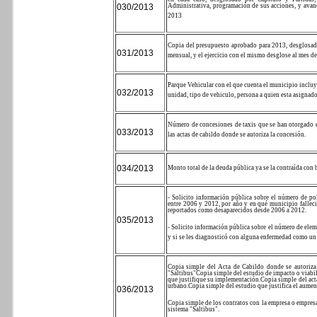
030/2013
Administrativa, programación de sus acciones, y avan
2013
Copia del presupuesto aprobado para 2013, desglosad
031/2013
mensual, y el ejercicio con el mismo desglose al mes de
Parque Vehicular con el que cuenta el municipio incluy
032/2013
unidad, tipo de vehiculo, persona a quien esta asignado
Número de concesiones de taxis que se han otorgado 
033/2013
las actas de cabildo donde se autoriza la concesión.
034/2013
Monto total de la deuda pública ya se la contraída con
- Solicito información pública sobre el número de pol
entre 2006 y 2012, por año y en qué municipio falleci
reportados como desaparecidos desde 2006 a 2012.
035/2013
- Solicito información pública sobre el número de el
y si se les diagnosticó con alguna enfermedad como un 
Copia simple del Acta de Cabildo donde se autoriza
"Saltibus"
Copia simple del estudio de impacto o viabi
que justifique su implementación.
Copia simple del acta
urbano.
Copia simple del estudio que justifica el aumento
036/2013
Copia simple de los contratos con la empresa o empresa
sistema "Saltibus".