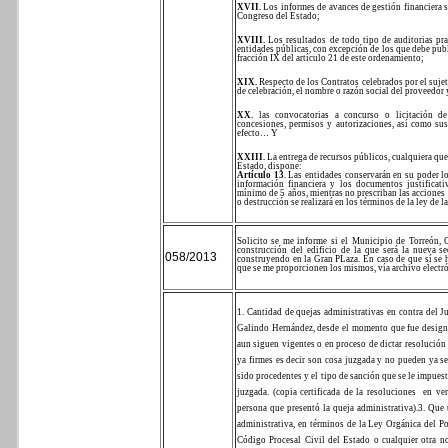
XVII.
Los informes de avances de gestión financiera se
Congreso del Estado;
XVIII.
Los resultados de todo tipo de auditorias pra
entidades públicas, con excepción de los que debe publi
fracción IX del artículo 21 de este ordenamiento;
XIX.
Respecto de los Contratos celebrados por el sujet
de celebración, el nombre o razón social del proveedor y
XX.
las convocatorias a concurso o licitación de 
concesiones, permisos y autorizaciones, así como sus
efecto… Y
XXIII.
La entrega de recursos públicos, cualquiera qu
Estado, dispone:
Artículo 13
. Las entidades conservarán en su poder lo
información financiera y los documentos justificat
mínimo de 5 años, mientras no prescriban las acciones
o destrucción se realizará en los términos de la ley de 
Solicito se me informe si el Municipio de Torreón, C
construcción del edificio de la que será la nueva se
058/2013
construyendo en la Gran PLaza. En caso de que sí se h
que se me proporcionen los mismos, vía archivo electr
1. Cantidad de quejas administrativas en contra del J
Galindo Hernández, desde el momento que fue designad
aun siguen vigentes o en proceso de dictar resolución
ya firmes es decir son cosa juzgada y no pueden ya s
sido procedentes y el tipo de sanción que se le impuest
juzgada. (copia certificada de la resoluciones
en ve
persona que presentó la queja administrativa).
3. Que 
administrativa, en términos de la Ley Orgánica del P
Código Procesal Civil del Estado o cualquier otra nor