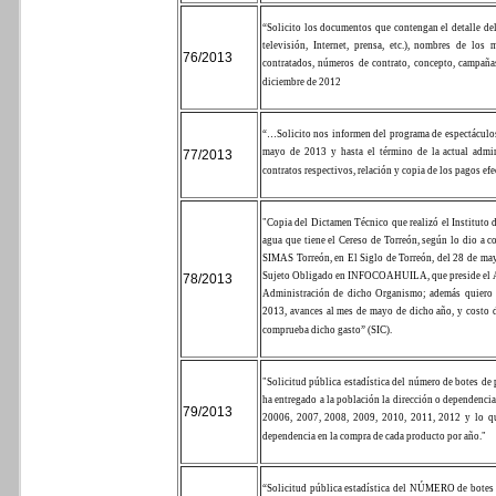
“Solicito los documentos que contengan el detalle del
televisión, Internet, prensa, etc.), nombres de los
76/2013
contratados, números de contrato, concepto, campañ
diciembre de 2012
“…
Solicito nos informen del programa de espectáculos
mayo de 2013 y hasta el término de la actual admin
77/2013
contratos respectivos, relación y copia de los pagos efe
"Copia del Dictamen Técnico que realizó el Instituto 
agua que tiene el Cereso de Torreón, según lo dio a c
SIMAS Torreón, en El Siglo de Torreón, del 28 de ma
Sujeto Obligado en INFOCOAHUILA, que preside el Alc
78/2013
Administración de dicho Organismo; además quiero co
2013, avances al mes de mayo de dicho año, y costo d
comprueba dicho gasto” (SIC).
"Solicitud pública estadística del número de botes de 
ha entregado a la población la dirección o dependenci
79/2013
20006, 2007, 2008, 2009, 2010, 2011, 2012 y lo que
dependencia en la compra de cada producto por año."
“Solicitud pública estadística del NÚMERO de botes d