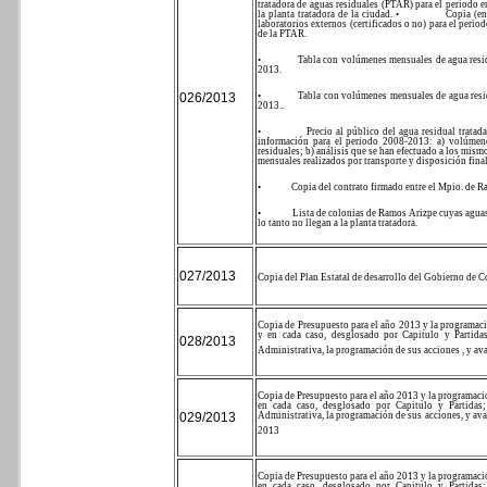
tratadora de aguas residuales (PTAR) para el periodo e
la planta tratadora de la ciudad.
•
Copia (en
laboratorios externos (certificados o no) para el perio
de la PTAR.
•
Tabla con volúmenes mensuales de agua resid
2013.
026/2013
•
Tabla con volúmenes mensuales de agua resid
2013..
•
Precio al público del agua residual tratada
información para el periodo 2008-2013: a) volúmene
residuales; b) análisis que se han efectuado a los mism
mensuales realizados por transporte y disposición final
•
Copia del contrato firmado entre el Mpio. de R
•
Lista de colonias de Ramos Arizpe cuyas aguas 
lo tanto no llegan a la planta tratadora.
027/2013
Copia del Plan Estatal de desarrollo del Gobierno de 
Copia de Presupuesto para el año 2013 y la programac
y en cada caso, desglosado por Capitulo y Partid
028/2013
Administrativa, la programación de sus acciones , y av
Copia de Presupuesto para el año 2013 y la programaci
en cada caso, desglosado por Capitulo y Partidas
029/2013
Administrativa, la programación de sus acciones, y ava
2013
Copia de Presupuesto para el año 2013 y la programaci
en cada caso, desglosado por Capitulo y Partidas