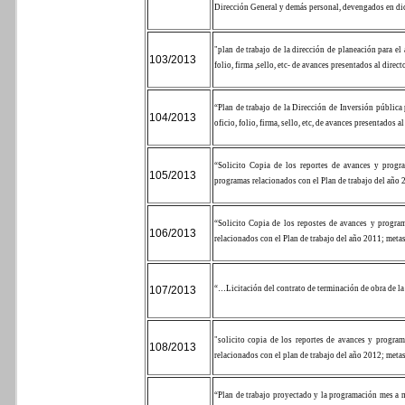
Dirección General y demás personal, devengados en di
"plan de trabajo de la dirección de planeación para el
103/2013
folio, firma ,sello, etc- de avances presentados al direc
“Plan de trabajo de la Dirección de Inversión pública
104/2013
oficio, folio, firma, sello, etc, de avances presentados
“Solicito Copia de los reportes de avances y progra
105/2013
programas relacionados con el Plan de trabajo del año 
“Solicito Copia de los repostes de avances y progra
106/2013
relacionados con el Plan de trabajo del año 2011; metas
107/2013
“…
Licitación del contrato de terminación de obra de l
"solicito copia de los reportes de avances y progra
108/2013
relacionados con el plan de trabajo del año 2012; metas
“Plan de trabajo proyectado y la programación mes a m