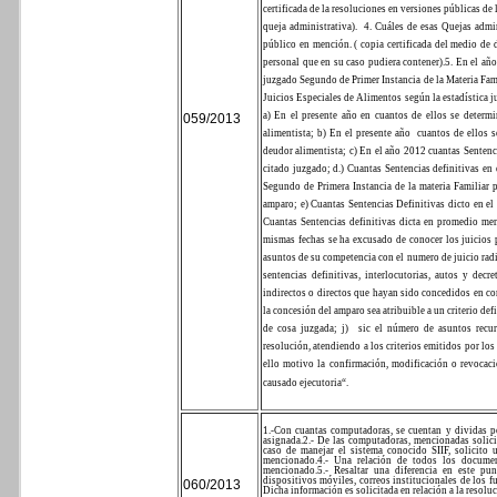
certificada de la resoluciones en versiones públicas de
queja administrativa).
4. Cuáles de esas Quejas admi
público en mención. ( copia certificada del medio de
personal que en su caso pudiera contener).
5. En el añ
juzgado Segundo de Primer Instancia de la Materia Fam
Juicios Especiales de Alimentos según la estadística ju
a) En el presente año en cuantos de ellos se deter
059/2013
alimentista;
b) En el presente año
cuantos de ellos 
deudor alimentista;
c) En el año 2012 cuantas Sentenci
citado juzgado;
d.) Cuantas Sentencias definitivas en
Segundo de Primera Instancia de la materia Familiar 
amparo;
e) Cuantas Sentencias Definitivas dicto en e
Cuantas Sentencias definitivas dicta en promedio m
mismas fechas se ha excusado de conocer los juicios 
asuntos de su competencia con el numero de juicio rad
sentencias definitivas, interlocutorias, autos y decr
indirectos o directos que hayan sido concedidos en con
la concesión del amparo sea atribuible a un criterio de
de cosa juzgada;
j)
sic el número de asuntos recur
resolución, atendiendo a los criterios emitidos por los 
ello motivo la confirmación, modificación o revocaci
causado ejecutoria“.
1.-Con cuantas computadoras, se cuentan y dividas po
asignada.
2.- De las computadoras, mencionadas solicit
caso de manejar el sistema conocido SIIF, solicito 
mencionado.
4.- Una relación de todos los documen
mencionado.
5.- Resaltar una diferencia en este pu
dispositivos móviles, correos institucionales de los fu
060/2013
Dicha información es solicitada en relación a la resolu