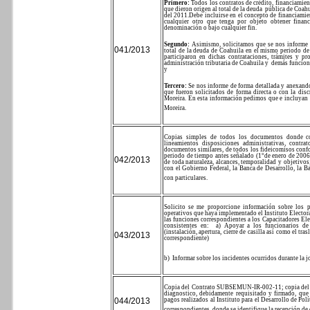
Primero:
Todos los contratos de crédito, financiamie
que dieron origen al total de la deuda
pública de Coahu
del 2011.
Debe incluirse en el concepto de financiamie
cualquier otro que tenga por objeto obtener financi
denominación o bajo cualquier fin.
Segundo:
Asimismo, solicitamos que se nos informe 
041/2013
total de la deuda de Coahuila en el mismo periodo de
participaron en dichas contrataciones, trámites y pro
administración tributaria de Coahuila y
demás funciona
y
Tercero:
Se nos informe de forma detallada y anexando 
que fueron solicitados de forma directa o con la dis
Moreira. En esta información pedimos que e incluyan 
Moreira.
Copias simples de todos los documentos donde cons
lineamientos disposiciones administrativas, contrat
documentos similares, de todos los fideicomisos conf
periodo de tiempo antes señalado (1°de enero de 2006
042/2013
de toda naturaleza, alcances, temporalidad y objetivo
con el Gobierno Federal, la Banca de Desarrollo, la B
con particulares.
Solicito se me proporcione información sobre los 
operativos que haya implementado el Instituto Elector
las funciones correspondientes a los Capacitadores Elec
consistentes en:
a)
Apoyar a los funcionarios de c
(instalación, apertura, cierre de casilla así como el tr
043/2013
correspondiente)
b)
Informar sobre los incidentes ocurridos durante la jo
Copia del Contrato SUBSEMUN-IR-002-11; copia del pro
diagnostico, debidamente requisitado y firmado, que 
044/2013
pagos realizados al Instituto para el Desarrollo de Pol
correspondientes, donde se identifique la recepción de