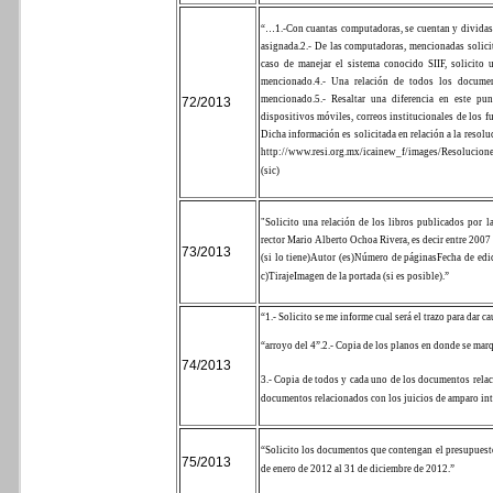
“…
1.-Con cuantas computadoras, se cuentan y dividas 
asignada.
2.- De las computadoras, mencionadas solicit
caso de manejar el sistema conocido SIIF, solicito 
mencionado.
4.- Una relación de todos los documen
mencionado.
5.- Resaltar una diferencia en este pu
72/2013
dispositivos móviles, correos institucionales de los fu
Dicha información es solicitada en relación a la resol
http://www.resi.org.mx/icainew_f/images/Resolucion
(sic)
"Solicito una relación de los libros publicados por 
rector Mario Alberto Ochoa Rivera, es decir entre 2007
73/2013
(si lo tiene)
Autor (es)
Número de páginas
Fecha de edi
c)
Tiraje
Imagen de la portada (si es posible).”
“1.- Solicito se me informe cual será el trazo para dar 
“arroyo del 4”.
2.- Copia de los planos en donde se marqu
74/2013
3.- Copia de todos y cada uno de los documentos relac
documentos relacionados con los juicios de amparo int
“Solicito los documentos que contengan el presupuesto 
75/2013
de enero de 2012 al 31 de diciembre de 2012.”