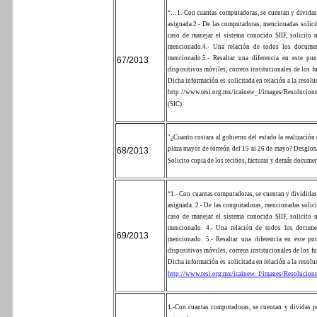
“…
1.-Con cuantas computadoras, se cuentan y dividas 
asignada.
2.- De las computadoras, mencionadas solicit
caso de manejar el sistema conocido SIIF, solicito 
mencionado.
4.- Una relación de todos los documen
mencionado.
5.- Resaltar una diferencia en este pu
67/2013
dispositivos móviles, correos institucionales de los fu
Dicha información es solicitada en relación a la resol
http://www.resi.org.mx/icainew_f/images/Resolucion
(SIC)
"¿Cuanto costara al gobierno del estado la realización d
plaza mayor de torreón del 15 al 26 de mayo? Desglosar
68/2013
Solicito copia de los recibos, facturas y demás documen
“1.- Con cuantas computadoras, se cuentan y divididas
asignada. 2.- De las computadoras, mencionadas solicit
caso de manejar el sistema conocido SIIF, solicito 
mencionado. 4.- Una relación de todos los docume
69/2013
mencionado. 5.- Resaltar una diferencia en este pu
dispositivos móviles, correos institucionales de los fu
Dicha información es solicitada en relación a la resol
http://www.resi.org.mx/icainew_f/images/Resolucion
1.-Con cuantas computadoras, se cuentan y dividas po