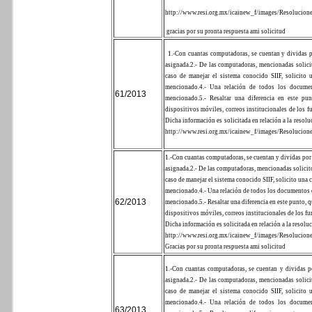
http://www.resi.org.mx/icainew_f/images/Resolucion
gracias
por su pronta respuesta ami solicitud
1.-Con cuantas computadoras, se cuentan y dividas p
asignada.
2.- De las computadoras, mencionadas solicit
caso de manejar el sistema conocido SIIF, solicito 
mencionado.
4.- Una relación de todos los documen
61/2013
mencionado.
5.- Resaltar una diferencia en este pu
dispositivos móviles, correos institucionales de los fu
Dicha información es solicitada en relación a la resol
http://www.resi.org.mx/icainew_f/images/Resolucion
1.-Con cuantas computadoras, se cuentan y dividas por 
asignada.
2.- De las computadoras, mencionadas solicito
caso de manejar el sistema conocido SIIF, solicito una 
mencionado.
4.- Una relación de todos los documentos 
62/2013
mencionado.
5.- Resaltar una diferencia en este punto, 
dispositivos móviles, correos institucionales de los fu
Dicha información es solicitada en relación a la resolu
http://www.resi.org.mx/icainew_f/images/Resolucion
Gracias por su pronta respuesta ami solicitud
1.-Con cuantas computadoras, se cuentan y dividas po
asignada.
2.- De las computadoras, mencionadas solicit
caso de manejar el sistema conocido SIIF, solicito 
mencionado.
4.- Una relación de todos los documen
63/2013