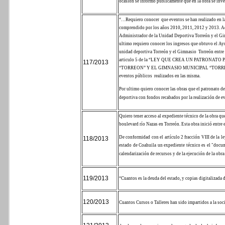
ocasión se informó públicamente que en la obra se inve
“…Requiero conocer
que eventos se han realizado en 
comprendido por los años 2010, 2011, 2012 y 2013.
A
Administrador de la Unidad Deportiva Torreón y el Gim
ultimo requiero conocer los ingresos que obtuvo el Ay
unidad deportiva Torreón y el Gimnasio
Torreón entre
articulo 5 de la “LEY QUE CREA UN PATRONA
117/2013
“TORREON” Y EL GIMNASIO MUNICIPAL “TORREON” s
eventos públicos
realizados en las misma.
Por ultimo quiero conocer las obras que el patronato d
deportiva con fondos recabados por la realización de 
Quiero tener acceso al expediente técnico de la obra qu
boulevard río Nazas en Torreón. Esta obra inició entre 
De conformidad con el artículo 2 fracción VIII de la l
118/2013
estado de Coahuila un expediente técnico es el "docu
calendarización de recursos y de la ejecución de la obra
119/2013
“Cuantos es la deuda del estado, y copias digitalizada 
120/2013
Cuantos Cursos o Talleres han sido impartidos a la soc