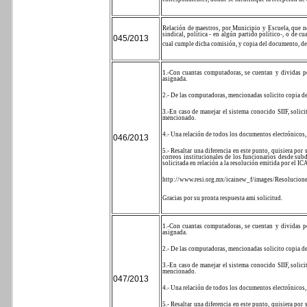
Relación de maestros, por Municipio y Escuela, que n
sindical, política - en algún partido político-, o de cu
045/2013
cual cumple dicha comisión, y copia del documento, deb
1.-Con cuantas computadoras, se cuentan y dividas po
asignada.
2.- De las computadoras, mencionadas solicito copia del
3.-En caso de manejar el sistema conocido SIIF, solic
mencionado.
4.- Una relación de todos los documentos electrónicos
046/2013
5.- Resaltar una diferencia en este punto, quisiera por
correos institucionales de los funcionarios desde subdi
solicitada en relación a la resolución emitida por el I
http://www.resi.org.mx/icainew_f/images/Resolucion
Gracias por su pronta respuesta ami solicitud.
1.-Con cuantas computadoras, se cuentan y dividas po
asignada.
2.- De las computadoras, mencionadas solicito copia del
3.-En caso de manejar el sistema conocido SIIF, solic
mencionado.
047/2013
4.- Una relación de todos los documentos electrónicos
5.- Resaltar una diferencia en este punto, quisiera por