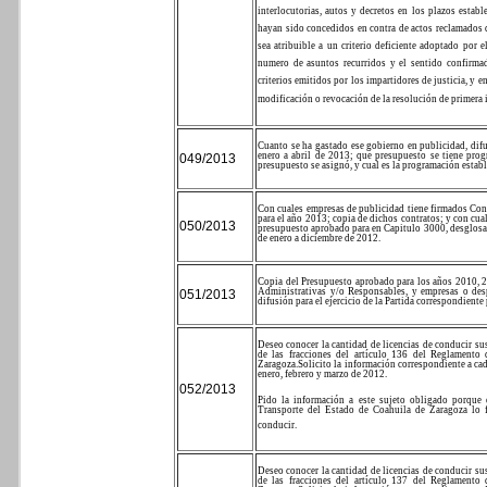
interlocutorias, autos y decretos en los plazos establ
hayan sido concedidos en contra de actos reclamados d
sea atribuible a un criterio deficiente adoptado por 
numero de asuntos recurridos y el sentido confirmad
criterios emitidos por los impartidores de justicia, y e
modificación o revocación de la resolución de primera i
Cuanto se ha gastado ese gobierno en publicidad, dif
enero a abril de 2013; que presupuesto se tiene prog
049/2013
presupuesto se asignó, y cual es la programación estab
Con cuales empresas de publicidad tiene firmados Cont
para el año 2013; copia de dichos contratos; y con cual
050/2013
presupuesto aprobado para en Capitulo 3000, desglosado
de enero a diciembre de 2012.
Copia del Presupuesto aprobado para los años 2010, 2
Administrativas y/o Responsables, y empresas o des
051/2013
difusión para el ejercicio de la Partida correspondiente
Deseo conocer la cantidad de licencias de conducir s
de las fracciones del artículo 136 del Reglamento
Zaragoza.
Solicito la información correspondiente a ca
enero, febrero y marzo de 2012.
052/2013
Pido la información a este sujeto obligado porque
Transporte del Estado de Coahuila de Zaragoza lo fa
conducir.
Deseo conocer la cantidad de licencias de conducir s
de las fracciones del artículo 137 del Reglamento