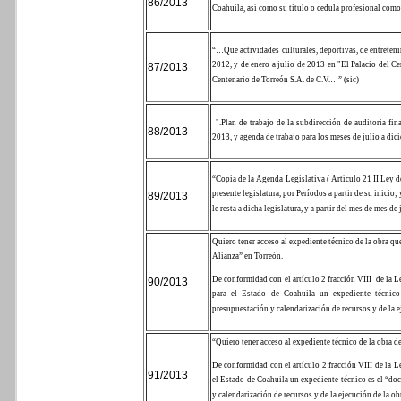
86/2013
Coahuila, así como su titulo o cedula profesional como
“…
Que actividades culturales, deportivas, de entreteni
2012, y de enero a julio de 2013 en "El Palacio del 
87/2013
Centenario de Torreón S.A. de C.V.
…” (sic)
".Plan de trabajo de la subdirección de auditoria fi
88/2013
2013, y agenda de trabajo para los meses de julio a dic
“Copia de la Agenda Legislativa ( Artículo 21 II Ley d
presente legislatura, por Períodos a partir de su inicio
89/2013
le resta a dicha legislatura, y a partir del mes de mes de
Quiero tener acceso al expediente técnico de la obra 
Alianza” en Torreón.
De conformidad con el artículo 2 fracción VIII
de la L
90/2013
para el Estado de Coahuila un expediente técnico
presupuestación y calendarización de recursos y de la e
“Quiero tener acceso al expediente técnico de la obra
De conformidad con el artículo 2 fracción VIII de la 
91/2013
el Estado de Coahuila un expediente técnico es el “d
y calendarización de recursos y de la ejecución de la ob