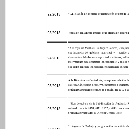
92/2013
“…
Licitación del contrato de terminación de obra de l
93/2013
"copia del reglamento interior de la oficina del centro h
“A la regidora Martha E. Rodríguez Romero, le requie
que instancia del gobierno municipal y
partido
documentos debidamente requisitados – firmas, sellos,
94/2013
motivaciones para declararse independiente, y en que 
que como
regidora independiente desarrollará durante
A la Dirección de Contraloría, le requiero relación 
clasificación, tiempo de reserva, información solicitad
95/2013
según haya cumplido fecha, todo por año, del 2010 a 2
“Plan de trabajo de la Subdirección de Auditoria F
96/2013
realizado durante 2010, 2011, 2012 y 2013. mes a mes, 
programas presentados al Director General". (sic
“…
Agenda de Trabajo y programación de actividades