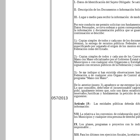
I.- Datos de Identificación del Sujeto Obligado: Se satis
II.- Descripción de los Documentos o Información Solicit
III.- Lugar o medio para recibir la información: de modo
Por este conducto me permito solicitar con fundamento
Datos Personales, se sirva ordenar a quien corresponda
la información y documentación publica que se guar
continuación se describe:
1).- Copias simples de todos y cada uno de los docum
término, la entrega de recursos públicos Federales
especificando por separado el origen de los montos e
Federación como del Estado.
2).- Copias simples de todos y cada uno de los Conve
Mano con Mano oficializados por el Gobierno Estatal 
Municipios o con cualquier otro Organismo o Entidad 
signaron con recursos públicos de la Federación y cuál
3).- Se me indique si han existido observaciones has
Federación o de cualquier otro Órgano de Control al
programa “Mano con Mano”.
De lo anterior (punto 3), agradezco se me entregue la i
Lo que considero, debe tener el incuestionable carác
pido, igualmente reitero que, solo son datos estadís
reservados.
Justifican y fundamentan la petición de mi
siguientes:
057/2013
Artículo 19.-
Las entidades públicas deberán difu
información:
VII.
La relativa a los convenios de colaboración que l
los Municipios y cualquier otra persona de derecho p
IX.
Los planes, programas o proyectos con lo indi
responsable…
XII.
Para los últimos tres ejercicios fiscales, la relati