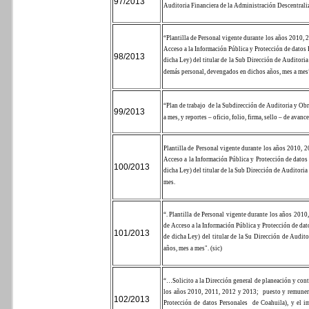
97/2013
Auditoria Financiera de la Administración Descentrali
“Plantilla de Personal vigente durante los años 2010,
Acceso a la Información Pública y Protección de datos
98/2013
dicha Ley) del titular de la Sub Dirección de Auditori
demás personal, devengados en dichos años, mes a mes
“Plan de trabajo
de la Subdirección de Auditoria y Obr
99/2013
a mes, y reportes – oficio, folio, firma, sello – de ava
Plantilla de Personal vigente durante los años 2010,
Acceso a la Información Pública y Protección de datos 
100/2013
dicha Ley) del titular de la Sub Dirección de Auditori
mes.
“. Plantilla de Personal vigente durante los años 20
de Acceso a la Información Pública y Protección de dat
101/2013
de dicha Ley) del titular de la Su Dirección de Audit
años, mes a mes". (sic)
“…
Solicito a la Dirección general de planeación y con
los años 2010, 2011, 2012 y 2013;
puesto y remuner
102/2013
Protección de datos Personales
de Coahuila), y el i