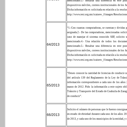
mencionado.
5.- Resaltar una diferencia en este pu
dispositivos móviles, correos institucionales de los fu
Dicha información es solicitada en relación a la resol
http://www.resi.org.mx/icainew_f/images/Resolucion
“1.-Con cuantas computadoras, se cuentan y dividas p
asignada.
2.- De las computadoras, mencionadas solicit
caso de manejar el sistema conocido SIIF, solicito 
mencionado.
4.- Una relación de todos los documen
64/2013
mencionado.
5.- Resaltar una diferencia en este pu
dispositivos móviles, correos institucionales de los fu
Dicha información es solicitada en relación a la resol
http://www.resi.org.mx/icainew_f/images/Resolucion
“Deseo conocer la cantidad de licencias de conducir c
del artículo 139 del Reglamento de la Ley de Tráns
información correspondiente a cada uno de los años 
65/2013
marzo de 2012.
Pido la información a este sujeto o
Tránsito y Transporte del Estado de Coahuila de Zarago
de conducir”.
Solicito el número de personas que le fueron consigna
en estado de ebriedad durante cada uno de los años 20
66/2013
de 2013, y cada uno de los municipios de la entidad, y 