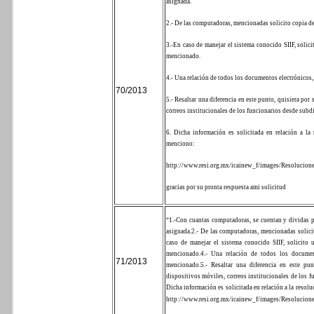
asignada.
2.- De las computadoras, mencionadas solicito copia del
3.-En caso de manejar el sistema conocido SIIF, solic
mencionado.
4.- Una relación de todos los documentos electrónicos
70/2013
5.- Resaltar una diferencia en este punto, quisiera por
correos institucionales de los funcionarios desde subdir
6. Dicha información es solicitada en relación a la
menciono:
http://www.resi.org.mx/icainew_f/images/Resolucion
gracias por su pronta respuesta ami solicitud
“1.-Con cuantas computadoras, se cuentan y dividas p
asignada.
2.- De las computadoras, mencionadas solicit
caso de manejar el sistema conocido SIIF, solicito 
mencionado.
4.- Una relación de todos los documen
71/2013
mencionado.
5.- Resaltar una diferencia en este pu
dispositivos móviles, correos institucionales de los fu
Dicha información es solicitada en relación a la resol
http://www.resi.org.mx/icainew_f/images/Resolucion