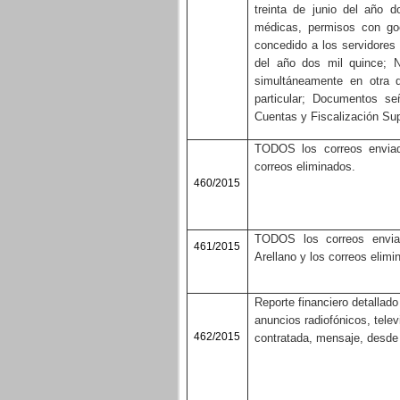
treinta de junio del año d
médicas, permisos con go
concedido a los servidores 
del año dos mil quince; 
simultáneamente en otra d
particular; Documentos se
Cuentas y Fiscalización Sup
TODOS los correos enviado
correos eliminados.
460/2015
TODOS los correos enviad
461/2015
Arellano y los correos elim
Reporte financiero detallad
anuncios radiofónicos, tele
462/2015
contratada, mensaje, desde 