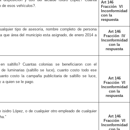
Art 146
o de esos vehículos?.
Fracción
VI
Inconformidad
con la
respuesta
cualquier tipo de asesoría, nombre completo de persona
Art 146
y a que área del municipio esta asignado, de enero 2014 a
Fracción
IV
Inconformidad
con la
respuesta
en saltillo? Cuantas colonias se beneficiaron con el
 de luminarias (saltillo se luce), cuanto costo todo ese
nto costo la campaña publicitaria de saltillo se luce,
Art 146
 a quien se le pago.
Fracción
VI
Inconformidad
con la
respuesta
e isidro López, o de cualquier otro empleado de cualquier
Art 146
cha
.”
Fracción
VI
Inconformidad
con la