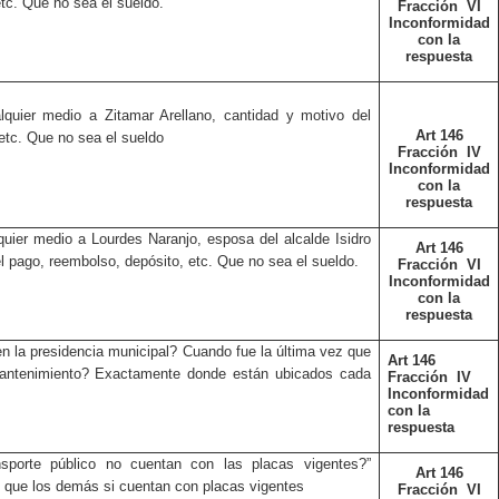
tc. Que no sea el sueldo.
Fracción
VI
Inconformidad
con la
respuesta
lquier medio a Zitamar Arellano, cantidad y motivo del
Art 146
etc. Que no sea el sueldo
Fracción
IV
Inconformidad
con la
respuesta
quier medio a Lourdes Naranjo, esposa del alcalde Isidro
Art 146
l pago, reembolso, depósito, etc. Que no sea el sueldo.
Fracción
VI
Inconformidad
con la
respuesta
n la presidencia municipal? Cuando fue la última vez que
Art 146
 mantenimiento? Exactamente donde están ubicados cada
Fracción
IV
Inconformidad
con la
respuesta
sporte público no cuentan con las placas vigentes?”
Art 146
 que los demás si cuentan con placas vigentes
Fracción
VI