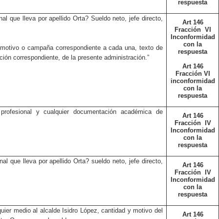
respuesta
l que lleva por apellido Orta? Sueldo neto, jefe directo,
Art 146
Fracción
VI
Inconformidad
con la
 motivo o campaña correspondiente a cada una, texto de
respuesta
ación correspondiente, de la presente administración.”
Art 146
Fracción VI
inconformidad
con la
respuesta
a profesional y cualquier documentación académica de
Art 146
Fracción
IV
Inconformidad
con la
respuesta
l que lleva por apellido Orta? sueldo neto, jefe directo,
Art 146
Fracción
IV
Inconformidad
con la
respuesta
quier medio al alcalde Isidro López, cantidad y motivo del
Art 146