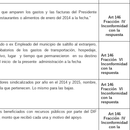
que amparen los gastos y las facturas del Presidente
Art 146
estaurantes o alimentos de enero del 2014 a la fecha.”
Fracción
IV
Inconformidad
con la
respuesta
do o ex Empleado del municipio de saltillo al extranjero,
atorios de los gastos de transportación, hospedaje,
Art 146
vo, lugar
y tiempo que permanecieron
en su destino
Fracción
VI
 inicio
de la presente
administración a la fecha
Inconformidad
con la
respuesta
dores sindicalizados por año en el 2014 y 2015, nombre,
Art 146
a la que pertenecen. Lo mismo para las bajas.
Fracción
VI
Inconformidad
con la
respuesta
s beneficiados con recursos públicos por parte del DIF
Art 146
sí, monto que recibió cada una y motivo del apoyo.
Fracción
IV
Inconformidad
con la