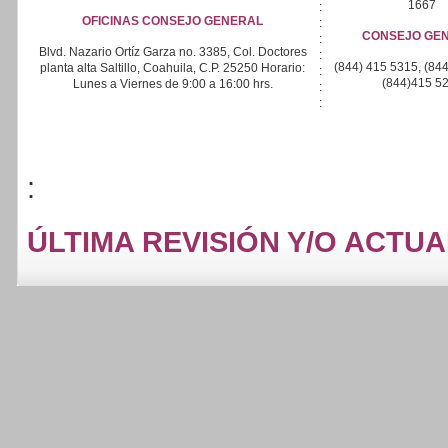
1667
:
OFICINAS CONSEJO GENERAL
:
CONSEJO GE
:
Blvd. Nazario Ortíz Garza no. 3385, Col. Doctores
:
(844) 415 5315, (844
planta alta Saltillo, Coahuila, C.P. 25250 Horario:
:
(844)415 5
Lunes a Viernes de 9:00 a 16:00 hrs.
:
:
:
ÚLTIMA REVISIÓN Y/O ACTUA