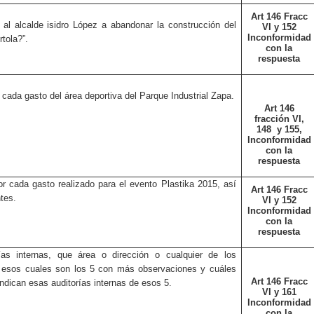
Art 146 Fracc
 al alcalde isidro López a abandonar la construcción del
VI y 152
Inconformidad
rtola?”.
con la
respuesta
cada gasto del área deportiva del Parque Industrial Zapa.
Art 146
fracción VI,
148
y 155,
Inconformidad
con la
respuesta
r cada gasto realizado para el evento Plastika 2015, así
Art 146 Fracc
tes.
VI y 152
Inconformidad
con la
respuesta
as internas, que área o dirección o cualquier de los
e esos cuales son los 5 con más observaciones y cuáles
Art 146 Fracc
ndican esas auditorías internas de esos 5.
VI y 161
Inconformidad
con la