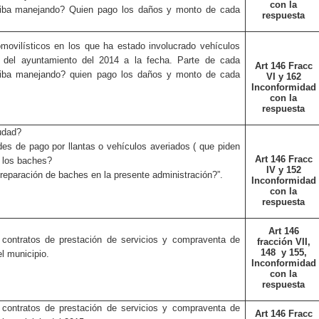
con la
o iba manejando? Quien pago los daños y monto de cada
respuesta
ovilísticos en los que ha estado involucrado vehículos
ea del ayuntamiento del 2014 a la fecha. Parte de cada
Art 146 Fracc
o iba manejando? quien pago los daños y monto de cada
VI y 162
Inconformidad
con la
respuesta
udad?
des de pago por llantas o vehículos averiados ( que piden
Art 146 Fracc
e los baches?
IV y 152
reparación de baches en la presente administración?”.
Inconformidad
con la
respuesta
Art 146
 contratos de prestación de servicios y compraventa de
fracción VII,
148
y 155,
el municipio.
Inconformidad
con la
respuesta
 contratos de prestación de servicios y compraventa de
Art 146 Fracc