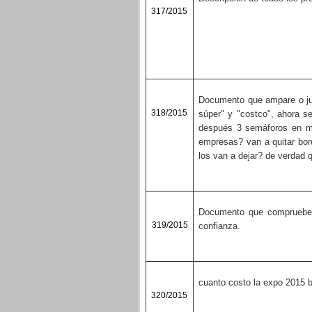
317/2015
D
ocumento que ampare o just
318/2015
súper" y "costco", ahora s
después 3 semáforos en m
empresas? van a quitar bor
los van a dejar? de verdad 
Documento que compruebe 
319/2015
confianza.
cuanto costo la expo 2015 b
320/2015